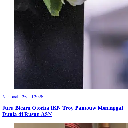
Nasional
·
26 Jul 2026
Juru Bicara Otorita IKN Troy Pantouw Meninggal
Dunia di Rusun ASN