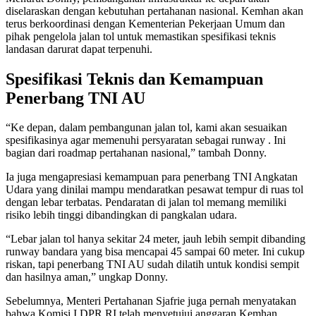
diselaraskan dengan kebutuhan pertahanan nasional. Kemhan akan
terus berkoordinasi dengan Kementerian Pekerjaan Umum dan
pihak pengelola jalan tol untuk memastikan spesifikasi teknis
landasan darurat dapat terpenuhi.
Spesifikasi Teknis dan Kemampuan
Penerbang TNI AU
“Ke depan, dalam pembangunan jalan tol, kami akan sesuaikan
spesifikasinya agar memenuhi persyaratan sebagai runway . Ini
bagian dari roadmap pertahanan nasional,” tambah Donny.
Ia juga mengapresiasi kemampuan para penerbang TNI Angkatan
Udara yang dinilai mampu mendaratkan pesawat tempur di ruas tol
dengan lebar terbatas. Pendaratan di jalan tol memang memiliki
risiko lebih tinggi dibandingkan di pangkalan udara.
“Lebar jalan tol hanya sekitar 24 meter, jauh lebih sempit dibanding
runway bandara yang bisa mencapai 45 sampai 60 meter. Ini cukup
riskan, tapi penerbang TNI AU sudah dilatih untuk kondisi sempit
dan hasilnya aman,” ungkap Donny.
Sebelumnya, Menteri Pertahanan Sjafrie juga pernah menyatakan
bahwa Komisi I DPR RI telah menyetujui anggaran Kemhan