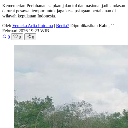
Kementerian Pertahanan siapkan jalan tol dan nasional jadi landasan
darurat pesawat tempur untuk jaga kesiapsiagaan pertahanan di
wilayah kepulauan Indonesia.
Oleh
Venicka Arlia Putriana
|
Berita7
Dipublikasikan Rabu, 11
Februari 2026 19:23 WIB
0
0
0