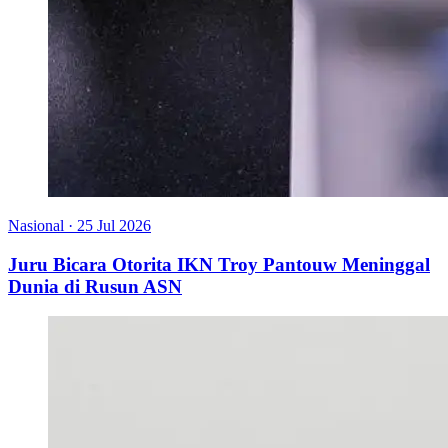
Nasional
·
25 Jul 2026
Juru Bicara Otorita IKN Troy Pantouw Meninggal
Dunia di Rusun ASN