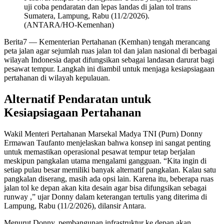
uji coba pendaratan dan lepas landas di jalan tol trans
Sumatera, Lampung, Rabu (11/2/2026).
(ANTARA/HO-Kemenhan)
Berita7
— Kementerian Pertahanan (Kemhan) tengah merancang
peta jalan agar sejumlah ruas jalan tol dan jalan nasional di berbagai
wilayah Indonesia dapat difungsikan sebagai landasan darurat bagi
pesawat tempur. Langkah ini diambil untuk menjaga kesiapsiagaan
pertahanan di wilayah kepulauan.
Alternatif Pendaratan untuk
Kesiapsiagaan Pertahanan
Wakil Menteri Pertahanan Marsekal Madya TNI (Purn) Donny
Ermawan Taufanto menjelaskan bahwa konsep ini sangat penting
untuk memastikan operasional pesawat tempur tetap berjalan
meskipun pangkalan utama mengalami gangguan. “Kita ingin di
setiap pulau besar memiliki banyak alternatif pangkalan. Kalau satu
pangkalan diserang, masih ada opsi lain. Karena itu, beberapa ruas
jalan tol ke depan akan kita desain agar bisa difungsikan sebagai
runway ,” ujar Donny dalam keterangan tertulis yang diterima di
Lampung, Rabu (11/2/2026), dilansir Antara.
Menurut Donny, pembangunan infrastruktur ke depan akan