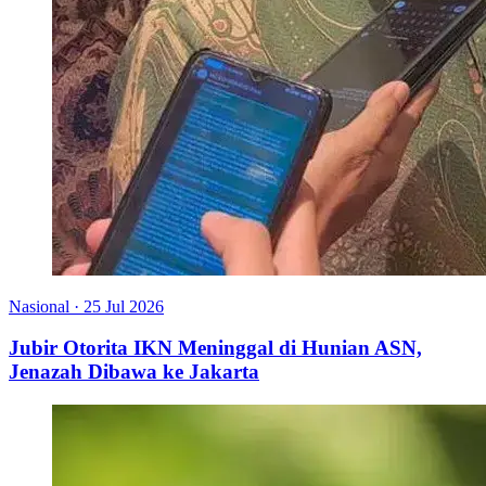
Nasional
·
25 Jul 2026
Jubir Otorita IKN Meninggal di Hunian ASN,
Jenazah Dibawa ke Jakarta