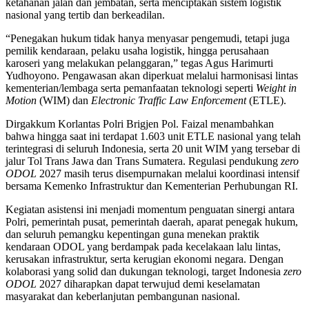
ketahanan jalan dan jembatan, serta menciptakan sistem logistik
nasional yang tertib dan berkeadilan.
“Penegakan hukum tidak hanya menyasar pengemudi, tetapi juga
pemilik kendaraan, pelaku usaha logistik, hingga perusahaan
karoseri yang melakukan pelanggaran,” tegas Agus Harimurti
Yudhoyono. Pengawasan akan diperkuat melalui harmonisasi lintas
kementerian/lembaga serta pemanfaatan teknologi seperti
Weight in
Motion
(WIM) dan
Electronic Traffic Law Enforcement
(ETLE).
Dirgakkum Korlantas Polri Brigjen Pol. Faizal menambahkan
bahwa hingga saat ini terdapat 1.603 unit ETLE nasional yang telah
terintegrasi di seluruh Indonesia, serta 20 unit WIM yang tersebar di
jalur Tol Trans Jawa dan Trans Sumatera. Regulasi pendukung
zero
ODOL
2027 masih terus disempurnakan melalui koordinasi intensif
bersama Kemenko Infrastruktur dan Kementerian Perhubungan RI.
Kegiatan asistensi ini menjadi momentum penguatan sinergi antara
Polri, pemerintah pusat, pemerintah daerah, aparat penegak hukum,
dan seluruh pemangku kepentingan guna menekan praktik
kendaraan ODOL yang berdampak pada kecelakaan lalu lintas,
kerusakan infrastruktur, serta kerugian ekonomi negara. Dengan
kolaborasi yang solid dan dukungan teknologi, target Indonesia
zero
ODOL
2027 diharapkan dapat terwujud demi keselamatan
masyarakat dan keberlanjutan pembangunan nasional.