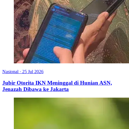
Nasional
·
25 Jul 2026
Jubir Otorita IKN Meninggal di Hunian ASN,
Jenazah Dibawa ke Jakarta