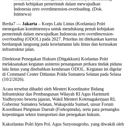
penuh kebijakan pemerintah dalam mewujudkan
Indonesia zero overdimension-overloading. (Dok.
Istimewa)
Berita7
—
Jakarta
– Korps Lalu Lintas (Korlantas) Polri
menegaskan komitmennya untuk mendukung penuh kebijakan
pemerintah dalam mewujudkan Indonesia
zero overdimension-
overloading
(ODOL) pada 2027. Prioritas ini ditekankan karena
berdampak langsung pada keselamatan lalu lintas dan kerusakan
infrastruktur jalan.
Direktorat Penegakan Hukum (Ditgakkum) Korlantas Polri
melaksanakan kegiatan asistensi penanganan perkara tindak pidana
lalu lintas yang disebabkan kendaraan ODOL. Kegiatan ini digelar
di Command Center Ditlantas Polda Sumatera Selatan pada Selasa
(10/2/2026).
Acara tersebut dihadiri oleh Menteri Koordinator Bidang
Infrastruktur dan Pembangunan Wilayah RI Agus Harimurti
Yudhoyono beserta jajaran, Wakil Menteri Ketenagakerjaan RI,
Gubernur Sumatera Selatan, Wakapolda Sumsel, unsur Forum
Koordinasi Pimpinan Daerah (Forkopimda), serta para pemangku
kepentingan sektor transportasi dan penegakan hukum.
Kakorlantas Polri Irjen Pol. Agus Suryonugroho, yang diwakili oleh