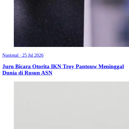
Nasional
·
25 Jul 2026
Juru Bicara Otorita IKN Troy Pantouw Meninggal
Dunia di Rusun ASN