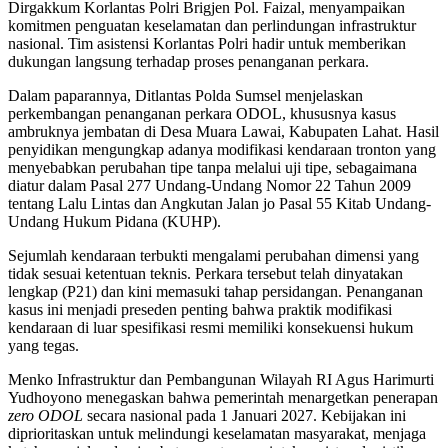
Dirgakkum Korlantas Polri Brigjen Pol. Faizal, menyampaikan
komitmen penguatan keselamatan dan perlindungan infrastruktur
nasional. Tim asistensi Korlantas Polri hadir untuk memberikan
dukungan langsung terhadap proses penanganan perkara.
Dalam paparannya, Ditlantas Polda Sumsel menjelaskan
perkembangan penanganan perkara ODOL, khususnya kasus
ambruknya jembatan di Desa Muara Lawai, Kabupaten Lahat. Hasil
penyidikan mengungkap adanya modifikasi kendaraan tronton yang
menyebabkan perubahan tipe tanpa melalui uji tipe, sebagaimana
diatur dalam Pasal 277 Undang-Undang Nomor 22 Tahun 2009
tentang Lalu Lintas dan Angkutan Jalan jo Pasal 55 Kitab Undang-
Undang Hukum Pidana (KUHP).
Sejumlah kendaraan terbukti mengalami perubahan dimensi yang
tidak sesuai ketentuan teknis. Perkara tersebut telah dinyatakan
lengkap (P21) dan kini memasuki tahap persidangan. Penanganan
kasus ini menjadi preseden penting bahwa praktik modifikasi
kendaraan di luar spesifikasi resmi memiliki konsekuensi hukum
yang tegas.
Menko Infrastruktur dan Pembangunan Wilayah RI Agus Harimurti
Yudhoyono menegaskan bahwa pemerintah menargetkan penerapan
zero ODOL
secara nasional pada 1 Januari 2027. Kebijakan ini
diprioritaskan untuk melindungi keselamatan masyarakat, menjaga