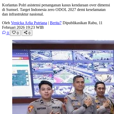
Korlantas Polri asistensi penanganan kasus kendaraan over dimensi
di Sumsel. Target Indonesia zero ODOL 2027 demi keselamatan
dan infrastruktur nasional.
Oleh
Venicka Arlia Putriana
|
Berita7
Dipublikasikan Rabu, 11
Februari 2026 19:23 WIB
0
0
0