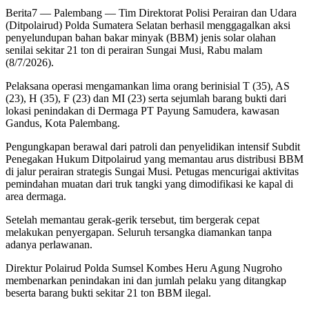
Berita7
— Palembang — Tim Direktorat Polisi Perairan dan Udara
(Ditpolairud) Polda Sumatera Selatan berhasil menggagalkan aksi
penyelundupan bahan bakar minyak (BBM) jenis solar olahan
senilai sekitar 21 ton di perairan Sungai Musi, Rabu malam
(8/7/2026).
Pelaksana operasi mengamankan lima orang berinisial T (35), AS
(23), H (35), F (23) dan MI (23) serta sejumlah barang bukti dari
lokasi penindakan di Dermaga PT Payung Samudera, kawasan
Gandus, Kota Palembang.
Pengungkapan berawal dari patroli dan penyelidikan intensif Subdit
Penegakan Hukum Ditpolairud yang memantau arus distribusi BBM
di jalur perairan strategis Sungai Musi. Petugas mencurigai aktivitas
pemindahan muatan dari truk tangki yang dimodifikasi ke kapal di
area dermaga.
Setelah memantau gerak-gerik tersebut, tim bergerak cepat
melakukan penyergapan. Seluruh tersangka diamankan tanpa
adanya perlawanan.
Direktur Polairud Polda Sumsel Kombes Heru Agung Nugroho
membenarkan penindakan ini dan jumlah pelaku yang ditangkap
beserta barang bukti sekitar 21 ton BBM ilegal.