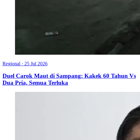
Regional
·
25 Jul 2026
Duel Carok Maut di Sampang: Kakek 60 Tahun Vs
Dua Pria, Semua Terluka