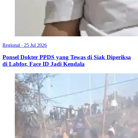
Regional
·
25 Jul 2026
Ponsel Dokter PPDS yang Tewas di Siak Diperiksa
di Labfor, Face ID Jadi Kendala