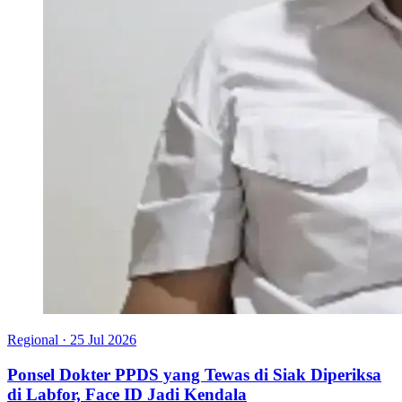
Regional
·
25 Jul 2026
Ponsel Dokter PPDS yang Tewas di Siak Diperiksa
di Labfor, Face ID Jadi Kendala