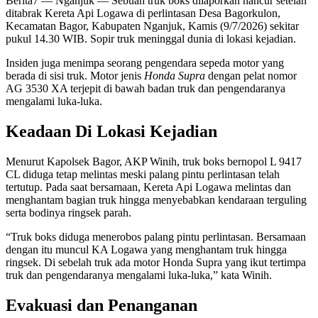
Berita7
— Nganjuk — Sebuah truk boks dilaporkan hancur setelah
ditabrak Kereta Api Logawa di perlintasan Desa Bagorkulon,
Kecamatan Bagor, Kabupaten Nganjuk, Kamis (9/7/2026) sekitar
pukul 14.30 WIB. Sopir truk meninggal dunia di lokasi kejadian.
Insiden juga menimpa seorang pengendara sepeda motor yang
berada di sisi truk. Motor jenis
Honda Supra
dengan pelat nomor
AG 3530 XA terjepit di bawah badan truk dan pengendaranya
mengalami luka-luka.
Keadaan Di Lokasi Kejadian
Menurut Kapolsek Bagor, AKP Winih, truk boks bernopol L 9417
CL diduga tetap melintas meski palang pintu perlintasan telah
tertutup. Pada saat bersamaan, Kereta Api Logawa melintas dan
menghantam bagian truk hingga menyebabkan kendaraan terguling
serta bodinya ringsek parah.
“Truk boks diduga menerobos palang pintu perlintasan. Bersamaan
dengan itu muncul KA Logawa yang menghantam truk hingga
ringsek. Di sebelah truk ada motor Honda Supra yang ikut tertimpa
truk dan pengendaranya mengalami luka-luka,” kata Winih.
Evakuasi dan Penanganan