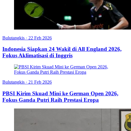
Bulutangkis
·
22 Feb 2026
Indonesia Siapkan 24 Wakil di All England 2026,
Fokus Aklimatisasi di Inggris
Bulutangkis
·
21 Feb 2026
PBSI Kirim Skuad Mini ke German Open 2026,
Fokus Ganda Putri Raih Prestasi Eropa