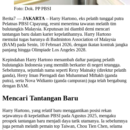
Foto: Dok. PP PBSI
Berita7
—
JAKARTA
– Harry Hartono, eks pelatih tunggal putra
Pelatnas PBSI Cipayung, resmi menerima tawaran melatih tim
bulutangkis Malaysia. Keputusan ini diambil demi mencari
tantangan baru dalam karier kepelatihannya. Harry Hartono
memulai tugas barunya di Badminton Association of Malaysia
(BAM) pada Senin, 10 Februari 2026, dengan ikatan kontrak jangka
panjang hingga Olimpiade Los Angeles 2028.
Kepindahan Harry Hartono menambah daftar panjang pelatih
bulutangkis Indonesia yang memilih berkarier di negeri tetangga.
Sebelumnya, sejumlah nama seperti Rexy Mainaky (direktur pelatih
ganda), Herry Iman Pierngadi dan Muhammad Miftakh (ganda
putra), serta Nova Widianto (ganda campuran) juga telah bergabung
dengan BAM.
Mencari Tantangan Baru
Harry Hartono, yang relatif baru menggantikan posisi rekan
sejawatnya di kepelatihan PBSI pada Agustus 2025, mengaku
prospek tantangan baru menjadi daya tarik utamanya. Ia sebelumnya
juga pernah melatih pemain top Taiwan, Chou Tien Chen, selama