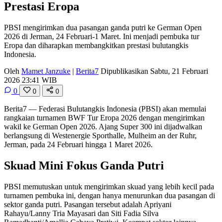
Prestasi Eropa
PBSI mengirimkan dua pasangan ganda putri ke German Open
2026 di Jerman, 24 Februari-1 Maret. Ini menjadi pembuka tur
Eropa dan diharapkan membangkitkan prestasi bulutangkis
Indonesia.
Oleh
Mamet Janzuke
|
Berita7
Dipublikasikan Sabtu, 21 Februari
2026 23:41 WIB
0
0
0
Berita7
— Federasi Bulutangkis Indonesia (PBSI) akan memulai
rangkaian turnamen BWF Tur Eropa 2026 dengan mengirimkan
wakil ke German Open 2026. Ajang Super 300 ini dijadwalkan
berlangsung di Westenergie Sporthalle, Mulheim an der Ruhr,
Jerman, pada 24 Februari hingga 1 Maret 2026.
Skuad Mini Fokus Ganda Putri
PBSI memutuskan untuk mengirimkan skuad yang lebih kecil pada
turnamen pembuka ini, dengan hanya menurunkan dua pasangan di
sektor ganda putri. Pasangan tersebut adalah Apriyani
Rahayu/Lanny Tria Mayasari dan Siti Fadia Silva