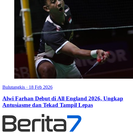
Bulutangkis
·
18 Feb 2026
Alwi Farhan Debut di All England 2026, Ungkap
Antusiasme dan Tekad Tampil Lepas