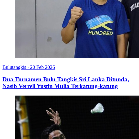
Bulutangkis
·
20 Feb 2026
Dua Turnamen Bulu Tangkis Sri Lanka Ditunda,
Nasib Verrell Yustin Mulia Terkatung-katung