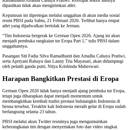
Ramadhanti/Amallia Cahaya Pratiwi. Keempat sektor lainnya
dipastikan tidak akan mengirimkan atlet.
Keputusan ini dipertegas melalui unggahan di akun media sosial
resmi PBSI pada Sabtu, 21 Februari 2026. Terlihat hanya empat
atlet yang dijadwalkan bertolak ke Jerman.
“Tim Indonesia bergerak ke German Open 2026. Ajang ini akan
menjadi pembuka rangkaian tur Eropa Part 1,” tulis PBSI dalam
unggahannya.
Pasangan Siti Fadia Silva Ramadhanti dan Amallia Cahaya Pratiwi,
serta Apriyani Rahayu dan Lanny Tria Mayasari, akan didampingi
oleh pelatih ganda putri, Nitya Krishinda Maheswari.
Harapan Bangkitkan Prestasi di Eropa
German Open 2026 tidak hanya menjadi ajang pembuka tur Eropa,
tetapi juga diharapkan dapat menjadi momentum untuk
membangkitkan kembali tradisi prestasi bulutangkis Indonesia di
benua tersebut. Terakhir kali Indonesia meraih gelar di Eropa sudah
berlangsung selama 23 tahun.
PBSI melalui akun Twitter resminya juga mengumumkan
keberangkatan tim dengan menyertakan foto dan video singkat.