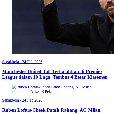
Sepakbola
·
24 Feb 2026
Manchester United Tak Terkalahkan di Premier
League dalam 10 Laga, Tembus 4 Besar Klasemen
Sepakbola
·
24 Feb 2026
Ruben Loftus-Cheek Patah Rahang, AC Milan