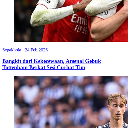
Sepakbola
·
24 Feb 2026
Bangkit dari Kekecewaan, Arsenal Gebuk
Tottenham Berkat Sesi Curhat Tim