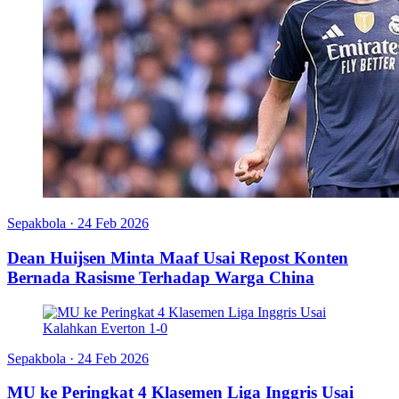
Sepakbola
·
24 Feb 2026
Dean Huijsen Minta Maaf Usai Repost Konten
Bernada Rasisme Terhadap Warga China
Sepakbola
·
24 Feb 2026
MU ke Peringkat 4 Klasemen Liga Inggris Usai