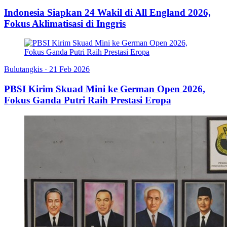
Indonesia Siapkan 24 Wakil di All England 2026,
Fokus Aklimatisasi di Inggris
Bulutangkis
·
21 Feb 2026
PBSI Kirim Skuad Mini ke German Open 2026,
Fokus Ganda Putri Raih Prestasi Eropa