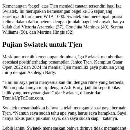
Kemenangan ‘bagel’ atas Tjen menjadi catatan tersendiri bagi Iga
Swiatek. Ini merupakan kemenangan bagel ke-36 sepanjang
kariernya di turnamen WTA 1000. Swiatek kini menempati posisi
kelima dalam daftar petenis dengan jumlah bagel terbanyak, hanya
kalah dari Victoria Azarenka (37), Conchita Martinez (40), Serena
Williams (50), dan Martina Hingis (52).
Pujian Swiatek untuk Tjen
Meskipun meraih kemenangan dominan, Iga Swiatek memberikan
apresiasi positif terhadap penampilan Janice Tjen. Kampiun Qatar
Open 2022 dan 2024 ini menilai Tjen memiliki gaya pukulan yang
mirip dengan Ashleigh Barty.
“Hari ini saya perlu menyesuaikan diri dengan ritme yang berbeda.
Pilihan pukulannya mirip dengan Ash Barty, jadi itu seperti kilas
balik yang menyenangkan,” ujar Swiatek, dilansir dari
TennisUpToDate.com.
Swiatek menambahkan bahwa ia telah mengantisipasi gaya bermain
Tjen. “Namun saya sudah tahu apa yang harus saya harapkan. Saya
hanya fokus pada pukulan saya, dan saya sudah siap,” katanya.
Lebih lanjut, Swiatek menegaskan bahwa dirinya tidak memandang