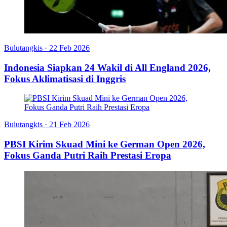
Bulutangkis
·
22 Feb 2026
Indonesia Siapkan 24 Wakil di All England 2026,
Fokus Aklimatisasi di Inggris
Bulutangkis
·
21 Feb 2026
PBSI Kirim Skuad Mini ke German Open 2026,
Fokus Ganda Putri Raih Prestasi Eropa