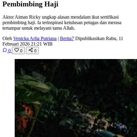
Pembimbing Haji
Aktor Aiman Ricky ungkap alasan mendalam ikut sertifikasi
pembimbing haji. Ia terinspirasi ketulusan petugas dan merasa
tertampar untuk melayani tamu Allah.
Oleh
Venicka Arlia Putriana
|
Berita7
Dipublikasikan Rabu, 11
Februari 2026 21:21 WIB
0
0
0