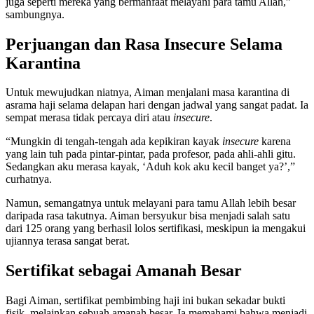
juga seperti mereka yang bermanfaat melayani para tamu Allah,”
sambungnya.
Perjuangan dan Rasa Insecure Selama
Karantina
Untuk mewujudkan niatnya, Aiman menjalani masa karantina di
asrama haji selama delapan hari dengan jadwal yang sangat padat. Ia
sempat merasa tidak percaya diri atau
insecure
.
“Mungkin di tengah-tengah ada kepikiran kayak
insecure
karena
yang lain tuh pada pintar-pintar, pada profesor, pada ahli-ahli gitu.
Sedangkan aku merasa kayak, ‘Aduh kok aku kecil banget ya?’,”
curhatnya.
Namun, semangatnya untuk melayani para tamu Allah lebih besar
daripada rasa takutnya. Aiman bersyukur bisa menjadi salah satu
dari 125 orang yang berhasil lolos sertifikasi, meskipun ia mengakui
ujiannya terasa sangat berat.
Sertifikat sebagai Amanah Besar
Bagi Aiman, sertifikat pembimbing haji ini bukan sekadar bukti
fisik, melainkan sebuah amanah besar. Ia memahami bahwa menjadi