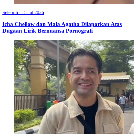
Selebriti
·
15 Jul 2026
Icha Chellow dan Mala Agatha Dilaporkan Atas
Dugaan Lirik Bernuansa Pornografi