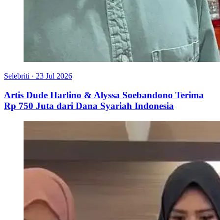
Selebriti
·
23 Jul 2026
Artis Dude Harlino & Alyssa Soebandono Terima
Rp 750 Juta dari Dana Syariah Indonesia