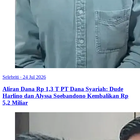
Selebriti
·
24 Jul 2026
Aliran Dana Rp 1,3 T PT Dana Syariah: Dude
Harlino dan Alyssa Soebandono Kembalikan Rp
5,2 Miliar