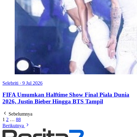
Selebriti
·
9 Jul 2026
FIFA Umumkan Halftime Show Final Piala Dunia
2026, Justin Bieber Hingga BTS Tampil
Sebelumnya
1
2
…
88
Berikutnya