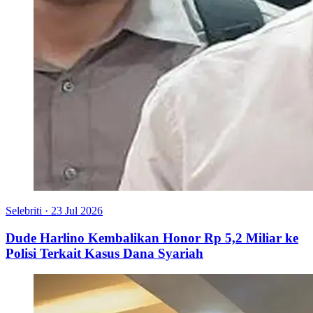
Selebriti
·
23 Jul 2026
Dude Harlino Kembalikan Honor Rp 5,2 Miliar ke
Polisi Terkait Kasus Dana Syariah