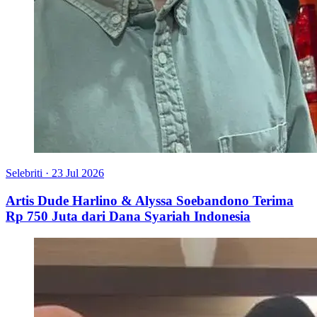
Selebriti
·
23 Jul 2026
Artis Dude Harlino & Alyssa Soebandono Terima
Rp 750 Juta dari Dana Syariah Indonesia