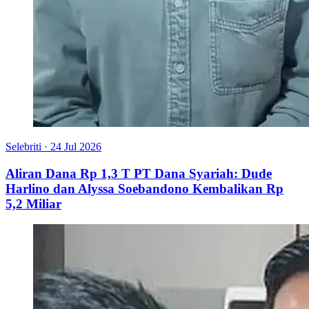
Selebriti
·
24 Jul 2026
Aliran Dana Rp 1,3 T PT Dana Syariah: Dude
Harlino dan Alyssa Soebandono Kembalikan Rp
5,2 Miliar