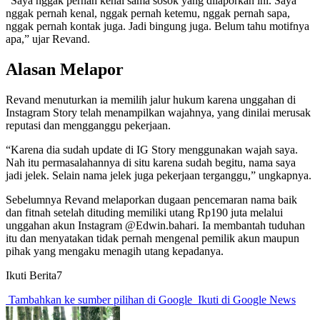
“Saya nggak pernah kenal sama sosok yang dilaporkan ini. Saya
nggak pernah kenal, nggak pernah ketemu, nggak pernah sapa,
nggak pernah kontak juga. Jadi bingung juga. Belum tahu motifnya
apa,” ujar Revand.
Alasan Melapor
Revand menuturkan ia memilih jalur hukum karena unggahan di
Instagram Story telah menampilkan wajahnya, yang dinilai merusak
reputasi dan mengganggu pekerjaan.
“Karena dia sudah update di IG Story menggunakan wajah saya.
Nah itu permasalahannya di situ karena sudah begitu, nama saya
jadi jelek. Selain nama jelek juga pekerjaan terganggu,” ungkapnya.
Sebelumnya Revand melaporkan dugaan pencemaran nama baik
dan fitnah setelah dituding memiliki utang Rp190 juta melalui
unggahan akun Instagram @Edwin.bahari. Ia membantah tuduhan
itu dan menyatakan tidak pernah mengenal pemilik akun maupun
pihak yang mengaku menagih utang kepadanya.
Ikuti Berita7
Tambahkan ke sumber pilihan di Google
Ikuti di Google News