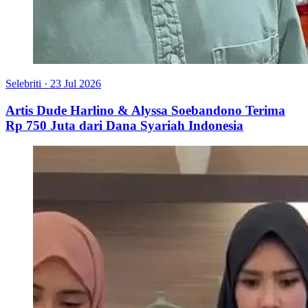
Selebriti
·
23 Jul 2026
Artis Dude Harlino & Alyssa Soebandono Terima
Rp 750 Juta dari Dana Syariah Indonesia