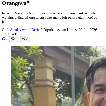
Orangnya”
Revand Narya melapor dugaan pencemaran nama baik setelah
wajahnya dipakai unggahan yang menuduh punya utang Rp190
juta.
Oleh
Airul Anwar
|
Berita7
Dipublikasikan Kamis, 09 Juli 2026
19:06 WIB
0
0
0