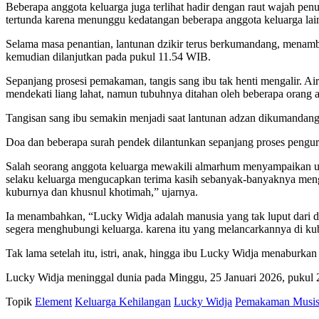
Beberapa anggota keluarga juga terlihat hadir dengan raut wajah pe
tertunda karena menunggu kedatangan beberapa anggota keluarga lai
Selama masa penantian, lantunan dzikir terus berkumandang, menamba
kemudian dilanjutkan pada pukul 11.54 WIB.
Sepanjang prosesi pemakaman, tangis sang ibu tak henti mengalir. A
mendekati liang lahat, namun tubuhnya ditahan oleh beberapa orang ag
Tangisan sang ibu semakin menjadi saat lantunan adzan dikumandan
Doa dan beberapa surah pendek dilantunkan sepanjang proses pengu
Salah seorang anggota keluarga mewakili almarhum menyampaikan uca
selaku keluarga mengucapkan terima kasih sebanyak-banyaknya men
kuburnya dan khusnul khotimah,” ujarnya.
Ia menambahkan, “Lucky Widja adalah manusia yang tak luput dari d
segera menghubungi keluarga. karena itu yang melancarkannya di ku
Tak lama setelah itu, istri, anak, hingga ibu Lucky Widja menaburkan
Lucky Widja meninggal dunia pada Minggu, 25 Januari 2026, pukul 22
Topik
Element
Keluarga Kehilangan
Lucky Widja
Pemakaman Musis