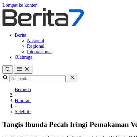
Lompat ke konten
Berita
Nasional
Regional
Internasional
Olahraga
Beranda
·
Hiburan
·
Selebriti
Tangis Ibunda Pecah Iringi Pemakaman Vo