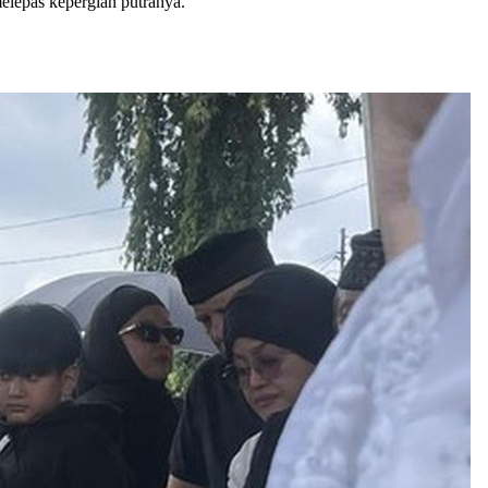
elepas kepergian putranya.