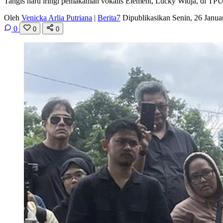
Tangis haru iringi pemakaman vokalis Element, Lucky Widja, di TPU 
Oleh
Venicka Arlia Putriana
|
Berita7
Dipublikasikan Senin, 26 Janu
0
0
0