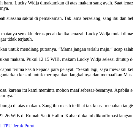
nuh haru. Lucky Widja dimakamkan di atas makam sang ayah. Saat jenaz
nnya.
h suasana sakral di pemakaman. Tak lama berselang, sang ibu dan beb
ir matanya semakin deras pecah ketika jenazah Lucky Widja mulai dim
ar tidak terjatuh.
gkan untuk mendiang putranya. “Mama jangan terlalu maju,” ucap sal
rukan makam. Pukul 12.15 WIB, makam Lucky Widja selesai ditutup de
pan terima kasih kepada para pelayat. “Sekali lagi, saya mewakili ke
gantarkan ke sini untuk meringankan langkahnya dan memaafkan Mas
osa, karena itu kami meminta mohon maaf sebesar-besarnya. Apabila 
burnya.”
 bunga di atas makam. Sang ibu masih terlihat tak kuasa menahan tangi
.26 WIB di Rumah Sakit Halim. Kabar duka ini dikonfirmasi langsung 
i
TPU Jeruk Purut