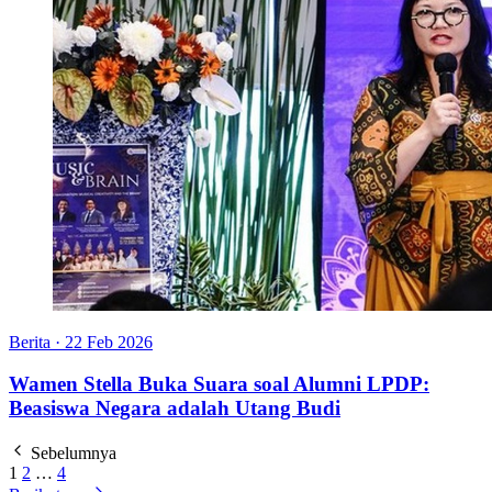
Berita
·
22 Feb 2026
Wamen Stella Buka Suara soal Alumni LPDP:
Beasiswa Negara adalah Utang Budi
Sebelumnya
1
2
…
4