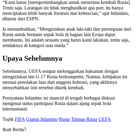
“Kami harus [mempertimbangkan untuk menerima kembali Rusia].
Tentu saja. Larangan ini tidak menghasilkan apa pun; itu hanya
menciptakan lebih banyak frustrasi dan kebencian,” ujar Infantino,
dilansir dari ESPN.
Ia menambahkan, “Mengizinkan anak laki-laki dan perempuan dari
Rusia untuk bermain sepak bola di bagian lain Eropa dapat
membantu. Ini adalah sesuatu yang harus kami lakukan, tentu saja,
setidaknya di kategori usia muda.”
Upaya Sebelumnya
Sebelumnya, UEFA sempat melonggarkan hukuman dengan
mengizinkan tim U-17 Rusia berkompetisi. Namun, kebijakan ini
menuai penolakan luas dari anggota federasi, yang akhirnya
menyebabkan izin tersebut ditarik kembali.
Pernyataan Infantino ini muncul di tengah berbagai diskusi
mengenai status partisipasi Rusia dalam ajang sepak bola
internasional.
Topik
FIFA
Gianni Infantino
Rusia
Timnas Rusia
UEFA
Ikuti Berita7