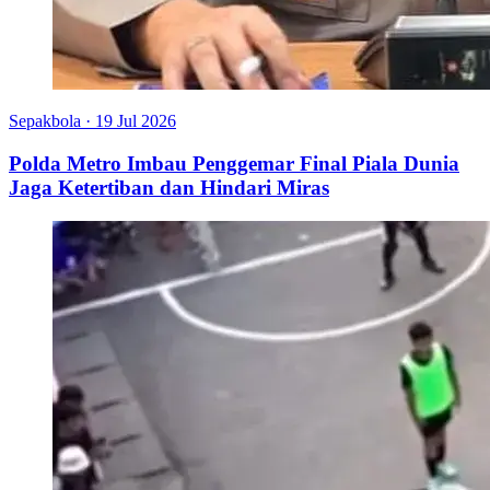
Sepakbola
·
19 Jul 2026
Polda Metro Imbau Penggemar Final Piala Dunia
Jaga Ketertiban dan Hindari Miras