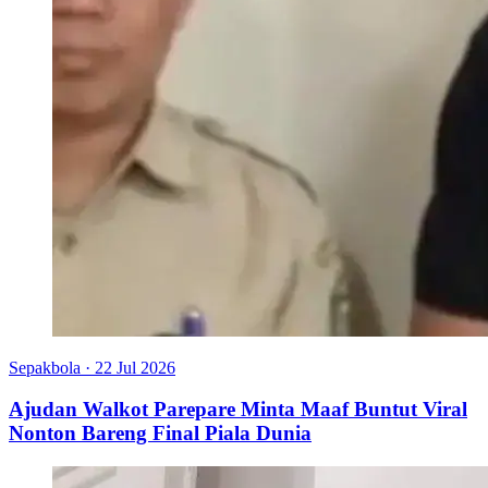
Sepakbola
·
22 Jul 2026
Ajudan Walkot Parepare Minta Maaf Buntut Viral
Nonton Bareng Final Piala Dunia