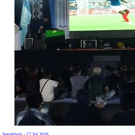
Sepakbola
·
17 Jul 2026