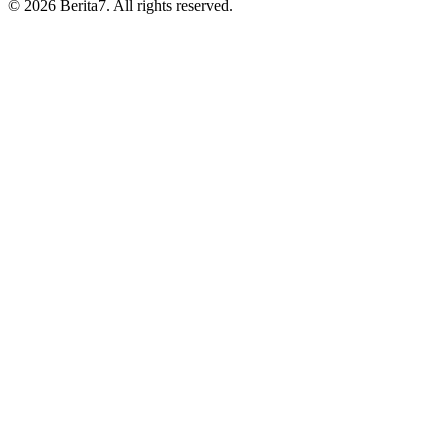
© 2026 Berita7. All rights reserved.