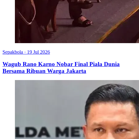
Sepakbola
·
19 Jul 2026
Wagub Rano Karno Nobar Final Piala Dunia
Bersama Ribuan Warga Jakarta