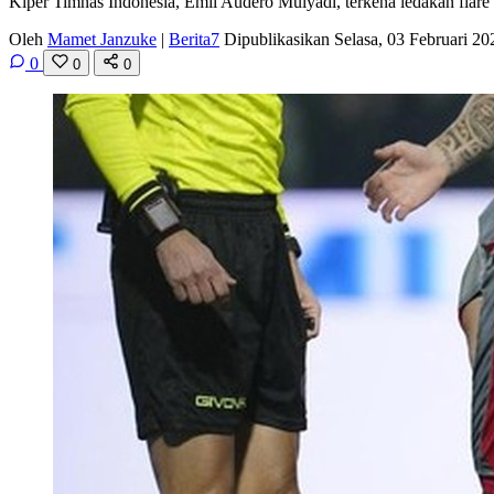
Kiper Timnas Indonesia, Emil Audero Mulyadi, terkena ledakan flare 
Oleh
Mamet Janzuke
|
Berita7
Dipublikasikan Selasa, 03 Februari 2
0
0
0