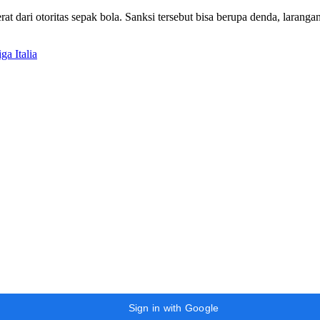
at dari otoritas sepak bola. Sanksi tersebut bisa berupa denda, larang
ga Italia
Sign in with Google