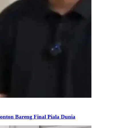
onton Bareng Final Piala Dunia