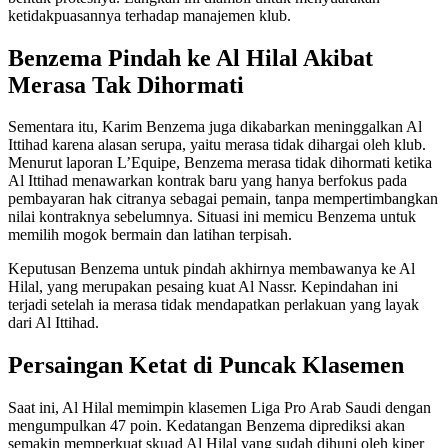
ketidakpuasannya terhadap manajemen klub.
Benzema Pindah ke Al Hilal Akibat
Merasa Tak Dihormati
Sementara itu, Karim Benzema juga dikabarkan meninggalkan Al
Ittihad karena alasan serupa, yaitu merasa tidak dihargai oleh klub.
Menurut laporan L’Equipe, Benzema merasa tidak dihormati ketika
Al Ittihad menawarkan kontrak baru yang hanya berfokus pada
pembayaran hak citranya sebagai pemain, tanpa mempertimbangkan
nilai kontraknya sebelumnya. Situasi ini memicu Benzema untuk
memilih mogok bermain dan latihan terpisah.
Keputusan Benzema untuk pindah akhirnya membawanya ke Al
Hilal, yang merupakan pesaing kuat Al Nassr. Kepindahan ini
terjadi setelah ia merasa tidak mendapatkan perlakuan yang layak
dari Al Ittihad.
Persaingan Ketat di Puncak Klasemen
Saat ini, Al Hilal memimpin klasemen Liga Pro Arab Saudi dengan
mengumpulkan 47 poin. Kedatangan Benzema diprediksi akan
semakin memperkuat skuad Al Hilal yang sudah dihuni oleh kiper