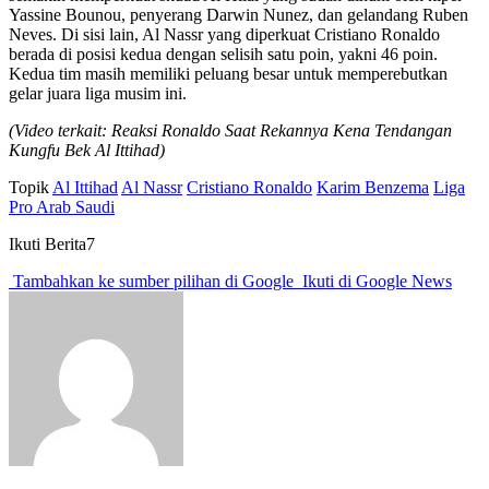
Yassine Bounou, penyerang Darwin Nunez, dan gelandang Ruben
Neves. Di sisi lain, Al Nassr yang diperkuat Cristiano Ronaldo
berada di posisi kedua dengan selisih satu poin, yakni 46 poin.
Kedua tim masih memiliki peluang besar untuk memperebutkan
gelar juara liga musim ini.
(Video terkait: Reaksi Ronaldo Saat Rekannya Kena Tendangan
Kungfu Bek Al Ittihad)
Topik
Al Ittihad
Al Nassr
Cristiano Ronaldo
Karim Benzema
Liga
Pro Arab Saudi
Ikuti Berita7
Tambahkan ke sumber pilihan di Google
Ikuti di Google News