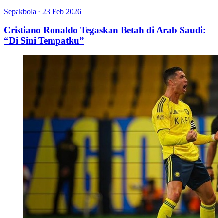
Sepakbola
·
23 Feb 2026
Cristiano Ronaldo Tegaskan Betah di Arab Saudi:
“Di Sini Tempatku”