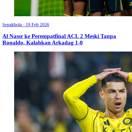
Sepakbola
·
19 Feb 2026
Al Nassr ke Perempatfinal ACL 2 Meski Tanpa
Ronaldo, Kalahkan Arkadag 1-0