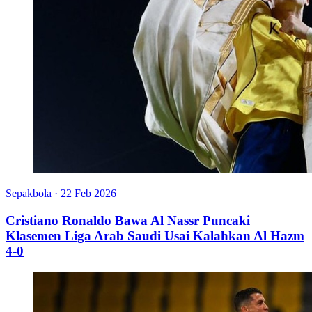
Sepakbola
·
22 Feb 2026
Cristiano Ronaldo Bawa Al Nassr Puncaki
Klasemen Liga Arab Saudi Usai Kalahkan Al Hazm
4-0