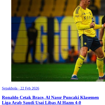
Sepakbola
·
22 Feb 2026
Ronaldo Cetak Brace, Al Nassr Puncaki Klasemen
Liga Arab Saudi Usai Libas Al Hazm 4-0