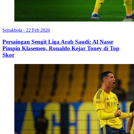
Sepakbola
·
22 Feb 2026
Persaingan Sengit Liga Arab Saudi: Al Nassr
Pimpin Klasemen, Ronaldo Kejar Toney di Top
Skor