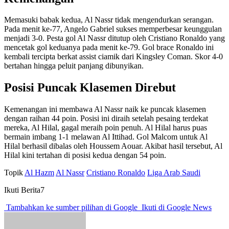
Memasuki babak kedua, Al Nassr tidak mengendurkan serangan.
Pada menit ke-77, Angelo Gabriel sukses memperbesar keunggulan
menjadi 3-0. Pesta gol Al Nassr ditutup oleh Cristiano Ronaldo yang
mencetak gol keduanya pada menit ke-79. Gol brace Ronaldo ini
kembali tercipta berkat assist ciamik dari Kingsley Coman. Skor 4-0
bertahan hingga peluit panjang dibunyikan.
Posisi Puncak Klasemen Direbut
Kemenangan ini membawa Al Nassr naik ke puncak klasemen
dengan raihan 44 poin. Posisi ini diraih setelah pesaing terdekat
mereka, Al Hilal, gagal meraih poin penuh. Al Hilal harus puas
bermain imbang 1-1 melawan Al Ittihad. Gol Malcom untuk Al
Hilal berhasil dibalas oleh Houssem Aouar. Akibat hasil tersebut, Al
Hilal kini tertahan di posisi kedua dengan 54 poin.
Topik
Al Hazm
Al Nassr
Cristiano Ronaldo
Liga Arab Saudi
Ikuti Berita7
Tambahkan ke sumber pilihan di Google
Ikuti di Google News