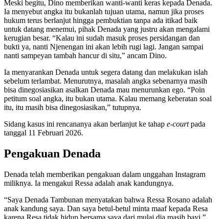
Meski begitu, Dino memberikan wanti-wanti keras kepada Denada.
Ia menyebut angka itu bukanlah tujuan utama, namun jika proses
hukum terus berlanjut hingga pembuktian tanpa ada itikad baik
untuk datang menemui, pihak Denada yang justru akan mengalami
kerugian besar. “Kalau ini sudah masuk proses persidangan dan
bukti ya, nanti Njenengan ini akan lebih rugi lagi. Jangan sampai
nanti sampeyan tambah hancur di situ,” ancam Dino.
Ia menyarankan Denada untuk segera datang dan melakukan islah
sebelum terlambat. Menurutnya, masalah angka sebenarnya masih
bisa dinegosiasikan asalkan Denada mau menurunkan ego. “Poin
petitum soal angka, itu bukan utama. Kalau memang keberatan soal
itu, itu masih bisa dinegosiasikan,” tutupnya.
Sidang kasus ini rencananya akan berlanjut ke tahap
e-court
pada
tanggal 11 Februari 2026.
Pengakuan Denada
Denada telah memberikan pengakuan dalam unggahan Instagram
miliknya. Ia mengakui Ressa adalah anak kandungnya.
“Saya Denada Tambunan menyatakan bahwa Ressa Rosano adalah
anak kandung saya. Dan saya betul-betul minta maaf kepada Resa
karena Resa tidak hidup bersama saya dari mulai dia masih bayi,”