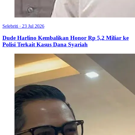
Selebriti
·
23 Jul 2026
Dude Harlino Kembalikan Honor Rp 5,2 Miliar ke
Polisi Terkait Kasus Dana Syariah