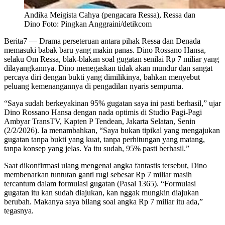
Andika Meigista Cahya (pengacara Ressa), Ressa dan
Dino Foto: Pingkan Anggraini/detikcom
Berita7
— Drama perseteruan antara pihak Ressa dan Denada
memasuki babak baru yang makin panas. Dino Rossano Hansa,
selaku Om Ressa, blak-blakan soal gugatan senilai Rp 7 miliar yang
dilayangkannya. Dino menegaskan tidak akan mundur dan sangat
percaya diri dengan bukti yang dimilikinya, bahkan menyebut
peluang kemenangannya di pengadilan nyaris sempurna.
“Saya sudah berkeyakinan 95% gugatan saya ini pasti berhasil,” ujar
Dino Rossano Hansa dengan nada optimis di Studio Pagi-Pagi
Ambyar TransTV, Kapten P Tendean, Jakarta Selatan, Senin
(2/2/2026). Ia menambahkan, “Saya bukan tipikal yang mengajukan
gugatan tanpa bukti yang kuat, tanpa perhitungan yang matang,
tanpa konsep yang jelas. Ya itu sudah, 95% pasti berhasil.”
Saat dikonfirmasi ulang mengenai angka fantastis tersebut, Dino
membenarkan tuntutan ganti rugi sebesar Rp 7 miliar masih
tercantum dalam formulasi gugatan (Pasal 1365). “Formulasi
gugatan itu kan sudah diajukan, kan nggak mungkin diajukan
berubah. Makanya saya bilang soal angka Rp 7 miliar itu ada,”
tegasnya.