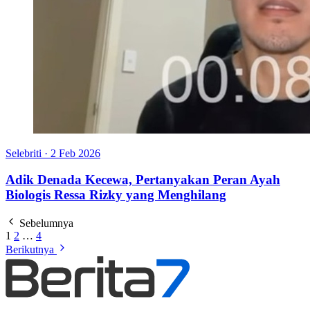
Selebriti
·
2 Feb 2026
Adik Denada Kecewa, Pertanyakan Peran Ayah
Biologis Ressa Rizky yang Menghilang
Sebelumnya
1
2
…
4
Berikutnya