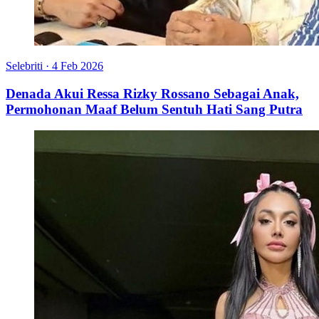
Selebriti
·
4 Feb 2026
Denada Akui Ressa Rizky Rossano Sebagai Anak,
Permohonan Maaf Belum Sentuh Hati Sang Putra