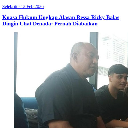
Selebriti
·
12 Feb 2026
Kuasa Hukum Ungkap Alasan Ressa Rizky Balas
Dingin Chat Denada: Pernah Diabaikan