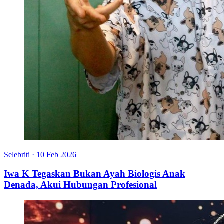
Selebriti
·
10 Feb 2026
Iwa K Tegaskan Bukan Ayah Biologis Anak
Denada, Akui Hubungan Profesional