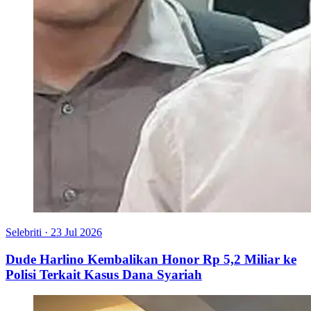
Selebriti
·
23 Jul 2026
Dude Harlino Kembalikan Honor Rp 5,2 Miliar ke
Polisi Terkait Kasus Dana Syariah