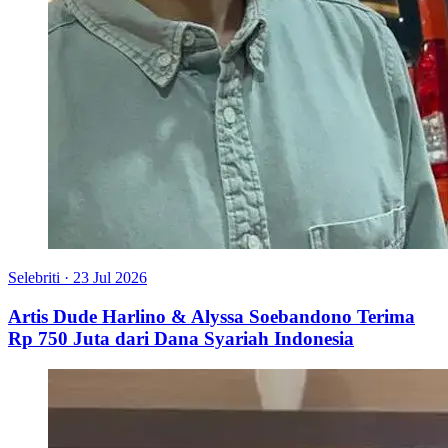
Selebriti
·
23 Jul 2026
Artis Dude Harlino & Alyssa Soebandono Terima
Rp 750 Juta dari Dana Syariah Indonesia