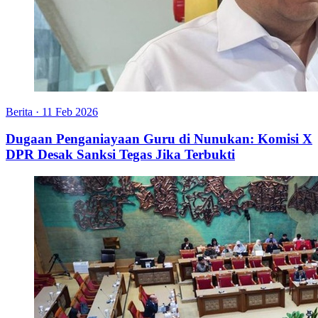
Berita
·
11 Feb 2026
Dugaan Penganiayaan Guru di Nunukan: Komisi X
DPR Desak Sanksi Tegas Jika Terbukti