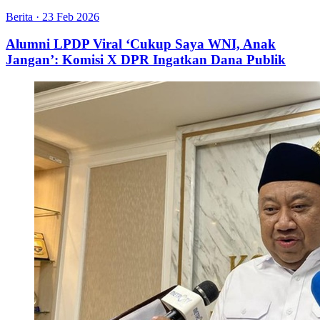
Berita
·
23 Feb 2026
Alumni LPDP Viral ‘Cukup Saya WNI, Anak
Jangan’: Komisi X DPR Ingatkan Dana Publik