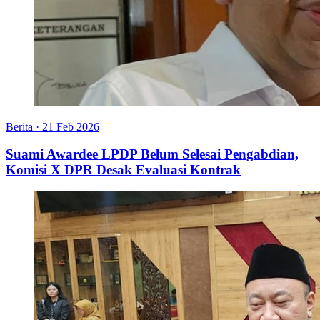
Berita
·
21 Feb 2026
Suami Awardee LPDP Belum Selesai Pengabdian,
Komisi X DPR Desak Evaluasi Kontrak