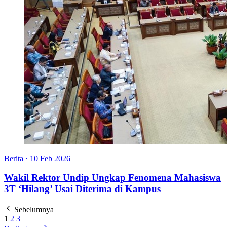
Berita
·
10 Feb 2026
Wakil Rektor Undip Ungkap Fenomena Mahasiswa
3T ‘Hilang’ Usai Diterima di Kampus
Sebelumnya
1
2
3