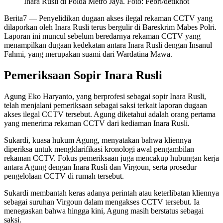
Inara Rusli di Polda Metro Jaya. Foto: Febri/detikhot
Berita7
— Penyelidikan dugaan akses ilegal rekaman CCTV yang
dilaporkan oleh Inara Rusli terus bergulir di Bareskrim Mabes Polri.
Laporan ini muncul sebelum beredarnya rekaman CCTV yang
menampilkan dugaan kedekatan antara Inara Rusli dengan Insanul
Fahmi, yang merupakan suami dari Wardatina Mawa.
Pemeriksaan Sopir Inara Rusli
Agung Eko Haryanto, yang berprofesi sebagai sopir Inara Rusli,
telah menjalani pemeriksaan sebagai saksi terkait laporan dugaan
akses ilegal CCTV tersebut. Agung diketahui adalah orang pertama
yang menerima rekaman CCTV dari kediaman Inara Rusli.
Sukardi, kuasa hukum Agung, menyatakan bahwa kliennya
diperiksa untuk mengklarifikasi kronologi awal pengambilan
rekaman CCTV. Fokus pemeriksaan juga mencakup hubungan kerja
antara Agung dengan Inara Rusli dan Virgoun, serta prosedur
pengelolaan CCTV di rumah tersebut.
Sukardi membantah keras adanya perintah atau keterlibatan kliennya
sebagai suruhan Virgoun dalam mengakses CCTV tersebut. Ia
menegaskan bahwa hingga kini, Agung masih berstatus sebagai
saksi.