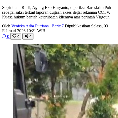
Sopir Inara Rusli, Agung Eko Haryanto, diperiksa Bareskrim Polri
sebagai saksi terkait laporan dugaan akses ilegal rekaman CCTV.
Kuasa hukum bantah keterlibatan kliennya atas perintah Virgoun.
Oleh
Venicka Arlia Putriana
|
Berita7
Dipublikasikan Selasa, 03
Februari 2026 10:21 WIB
0
0
0