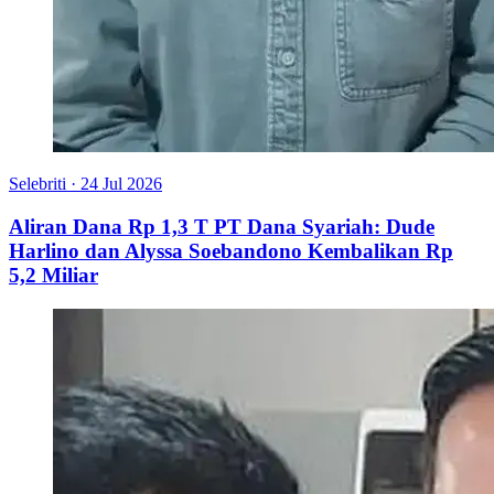
Selebriti
·
24 Jul 2026
Aliran Dana Rp 1,3 T PT Dana Syariah: Dude
Harlino dan Alyssa Soebandono Kembalikan Rp
5,2 Miliar