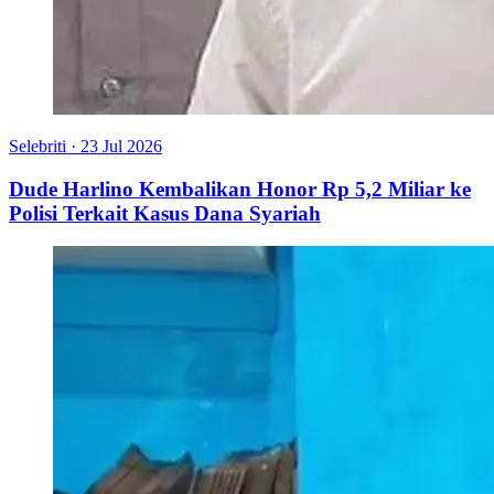
Selebriti
·
23 Jul 2026
Dude Harlino Kembalikan Honor Rp 5,2 Miliar ke
Polisi Terkait Kasus Dana Syariah