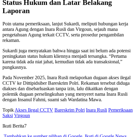
Status Hukum dan Latar Belakang
Laporan
Poin utama pemeriksaan, lanjut Sukardi, meliputi hubungan kerja
antara Agung dengan Inara Rusli dan Virgoun, sejauh mana
pengetahuan Agung terkait CCTV, serta prosedur pengambilan
rekaman.
Sukardi juga menyatakan bahwa hingga saat ini belum ada potensi
peningkatan status hukum kliennya menjadi tersangka. “Pertama
karena tidak ada niat jahat, kemudian tidak ada transaksional,”
pungkasnya.
Pada November 2025, Inara Rusli melaporkan dugaan akses ilegal
CCTV ke Dittipidsiber Bareskrim Polri. Rekaman tersebut diduga
diakses dan disebarluaskan tanpa izin, lalu dikaitkan dengan
polemik dugaan perselingkuhan yang menyeret nama Inara Rusli
dengan Insanul Fahmi, suami sah Wardatina Mawa.
Topik
Akses Ilegal CCTV
Bareskrim Polri
Inara Rusli
Pemeriksaan
Saksi
Virgoun
Ikuti Berita7
Tambahkan ke sumber pilihan di Google
Ikuti di Google News