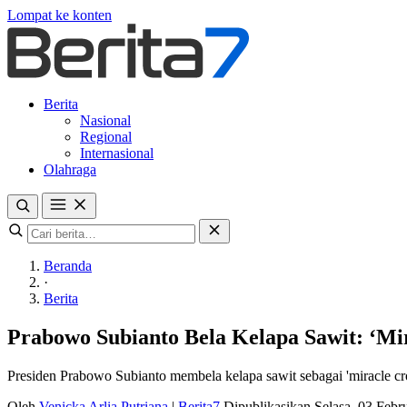
Lompat ke konten
Berita
Nasional
Regional
Internasional
Olahraga
Beranda
·
Berita
Prabowo Subianto Bela Kelapa Sawit: ‘Mi
Presiden Prabowo Subianto membela kelapa sawit sebagai 'miracle cro
Oleh
Venicka Arlia Putriana
|
Berita7
Dipublikasikan Selasa, 03 Feb