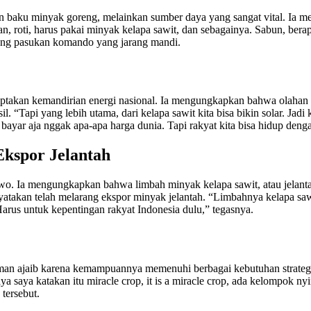
baku minyak goreng, melainkan sumber daya yang sangat vital. Ia men
, roti, harus pakai minyak kelapa sawit, dan sebagainya. Sabun, berapa
tang pasukan komando yang jarang mandi.
ptakan kemandirian energi nasional. Ia mengungkapkan bahwa olahan k
“Tapi yang lebih utama, dari kelapa sawit kita bisa bikin solar. Jadi k
bayar aja nggak apa-apa harga dunia. Tapi rakyat kita bisa hidup dengan
Ekspor Jelantah
owo. Ia mengungkapkan bahwa limbah minyak kelapa sawit, atau jelant
akan telah melarang ekspor minyak jelantah. “Limbahnya kelapa sawit,
 Harus untuk kepentingan rakyat Indonesia dulu,” tegasnya.
anaman ajaib karena kemampuannya memenuhi berbagai kebutuhan stra
a saya katakan itu miracle crop, it is a miracle crop, ada kelompok ny
tersebut.