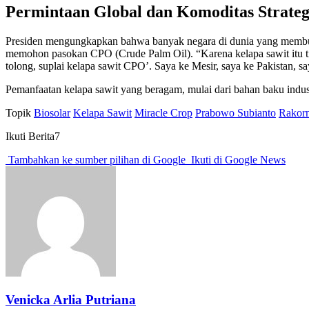
Permintaan Global dan Komoditas Strateg
Presiden mengungkapkan bahwa banyak negara di dunia yang membutu
memohon pasokan CPO (Crude Palm Oil). “Karena kelapa sawit itu ti
tolong, suplai kelapa sawit CPO’. Saya ke Mesir, saya ke Pakistan, sa
Pemanfaatan kelapa sawit yang beragam, mulai dari bahan baku indus
Topik
Biosolar
Kelapa Sawit
Miracle Crop
Prabowo Subianto
Rakor
Ikuti Berita7
Tambahkan ke sumber pilihan di Google
Ikuti di Google News
Venicka Arlia Putriana