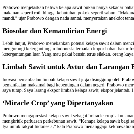
Prabowo menjelaskan bahwa kelapa sawit bukan hanya sekadar bahan 
makanan seperti roti, hingga kebutuhan pokok seperti sabun. “Makanan
mandi,” ujar Prabowo dengan nada santai, menyertakan anekdot ten
Biosolar dan Kemandirian Energi
Lebih lanjut, Prabowo menekankan potensi kelapa sawit dalam menci
mengurangi ketergantungan Indonesia terhadap impor bahan bakar fosil. 
ketergantungan luar. Yang mau pakai bensin terus silakan, orang kaya 
Limbah Sawit untuk Avtur dan Larangan 
Inovasi pemanfaatan limbah kelapa sawit juga disinggung oleh Prab
pemanfaatan maksimal bagi kepentingan dalam negeri, Prabowo menyat
saya tutup. Saya larang ekspor limbah kelapa sawit, ekspor jelantah.
‘Miracle Crop’ yang Dipertanyakan
Prabowo mengapresiasi kelapa sawit sebagai ‘miracle crop’ atau t
mengkritik perluasan perkebunan sawit. “Kenapa kelapa sawit bagi say
Iya untuk rakyat Indonesia,” kata Prabowo menanggapi kekhawatiran 