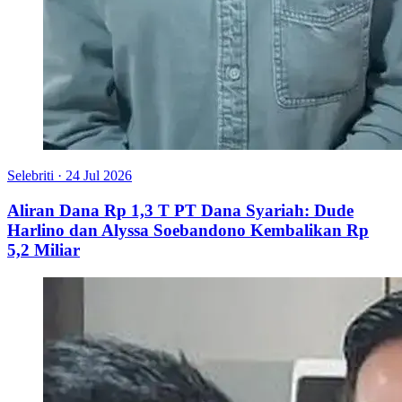
Selebriti
·
24 Jul 2026
Aliran Dana Rp 1,3 T PT Dana Syariah: Dude
Harlino dan Alyssa Soebandono Kembalikan Rp
5,2 Miliar