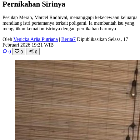
Pernikahan Sirinya
Pesulap Merah, Marcel Radhival, menanggapi kekecewaan keluarga
mendiang istri pertamanya terkait poligami. Ia membantah isu yang
mengaitkan kematian istrinya dengan pernikahan barunya.
Oleh
Venicka Arlia Putriana
|
Berita7
Dipublikasikan Selasa, 17
Februari 2026 19:21 WIB
0
0
0