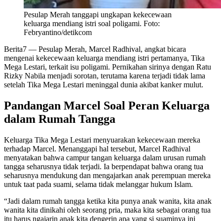
Pesulap Merah tanggapi ungkapan kekecewaan
keluarga mendiang istri soal poligami. Foto:
Febryantino/detikcom
Berita7
— Pesulap Merah, Marcel Radhival, angkat bicara
mengenai kekecewaan keluarga mendiang istri pertamanya, Tika
Mega Lestari, terkait isu poligami. Pernikahan sirinya dengan Ratu
Rizky Nabila menjadi sorotan, terutama karena terjadi tidak lama
setelah Tika Mega Lestari meninggal dunia akibat kanker mulut.
Pandangan Marcel Soal Peran Keluarga
dalam Rumah Tangga
Keluarga Tika Mega Lestari menyuarakan kekecewaan mereka
terhadap Marcel. Menanggapi hal tersebut, Marcel Radhival
menyatakan bahwa campur tangan keluarga dalam urusan rumah
tangga seharusnya tidak terjadi. Ia berpendapat bahwa orang tua
seharusnya mendukung dan mengajarkan anak perempuan mereka
untuk taat pada suami, selama tidak melanggar hukum Islam.
“Jadi dalam rumah tangga ketika kita punya anak wanita, kita anak
wanita kita dinikahi oleh seorang pria, maka kita sebagai orang tua
itu harus ngajarin anak kita dengerin apa yang si suaminya ini