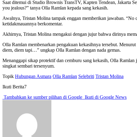
Saat ditemui di Studio Brownis TransTV, Kapten Tendean, Jakarta Se
you jealous?” tanya Olla Ramlan kepada sang kekasih.
Awalnya, Tristan Molina tampak enggan memberikan jawaban. “No co
ketidakmauannya berkomentar.
Akhirnya, Tristan Molina mengakui dengan jujur bahwa dirinya meman
Olla Ramlan membenarkan pengakuan kekasihnya tersebut. Menurut Oll
diem, diem tapi…” ungkap Olla Ramlan dengan nada gemas.
Menanggapi sikap protektif dan cemburu sang kekasih, Olla Ramlan 
singkat sembari tersenyum.
Topik
Hubungan Asmara
Olla Ramlan
Selebriti
Tristan Molina
Ikuti Berita7
Tambahkan ke sumber pilihan di Google
Ikuti di Google News