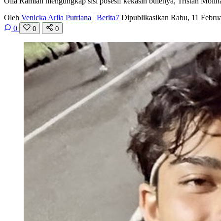
Olla Ramlan mengungkap sisi posesif kekasih bulenya, Tristan Molina
Oleh
Venicka Arlia Putriana
|
Berita7
Dipublikasikan Rabu, 11 Febru
0
0
0