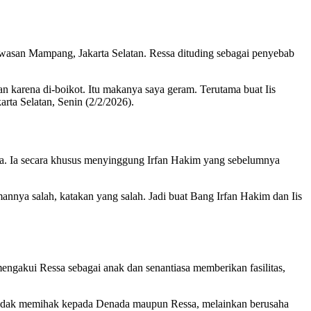
awasan Mampang, Jakarta Selatan. Ressa dituding sebagai penyebab
an karena di-boikot. Itu makanya saya geram. Terutama buat Iis
rta Selatan, Senin (2/2/2026).
a. Ia secara khusus menyinggung Irfan Hakim yang sebelumnya
mannya salah, katakan yang salah. Jadi buat Bang Irfan Hakim dan Iis
gakui Ressa sebagai anak dan senantiasa memberikan fasilitas,
 tidak memihak kepada Denada maupun Ressa, melainkan berusaha