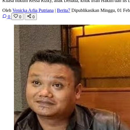
Kuasa hukum Ressa Rizky, anak Denada, kritik Irfan Hakim dan Iis 
Oleh
Venicka Arlia Putriana
|
Berita7
Dipublikasikan Minggu, 01 Fe
0
0
0