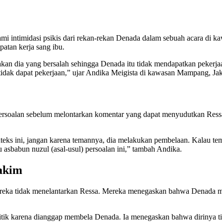
 intimidasi psikis dari rekan-rekan Denada dalam sebuah acara di k
atan kerja sang ibu.
-akan dia yang bersalah sehingga Denada itu tidak mendapatkan pekerja
idak dapat pekerjaan,” ujar Andika Meigista di kawasan Mampang, Jaka
ersoalan sebelum melontarkan komentar yang dapat menyudutkan Ress
onteks ini, jangan karena temannya, dia melakukan pembelaan. Kalau te
hu asbabun nuzul (asal-usul) persoalan ini,” tambah Andika.
akim
eka tidak menelantarkan Ressa. Mereka menegaskan bahwa Denada men
kritik karena dianggap membela Denada. Ia menegaskan bahwa dirinya