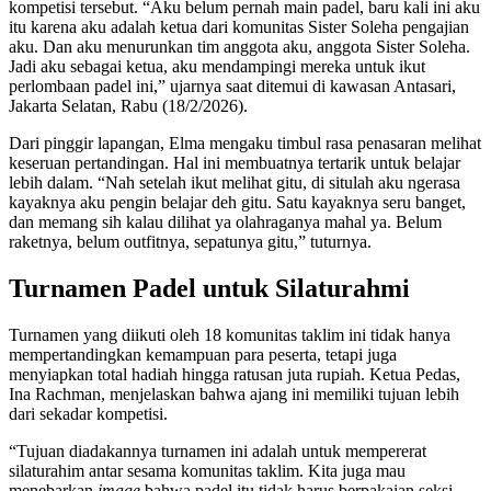
kompetisi tersebut. “Aku belum pernah main padel, baru kali ini aku
itu karena aku adalah ketua dari komunitas Sister Soleha pengajian
aku. Dan aku menurunkan tim anggota aku, anggota Sister Soleha.
Jadi aku sebagai ketua, aku mendampingi mereka untuk ikut
perlombaan padel ini,” ujarnya saat ditemui di kawasan Antasari,
Jakarta Selatan, Rabu (18/2/2026).
Dari pinggir lapangan, Elma mengaku timbul rasa penasaran melihat
keseruan pertandingan. Hal ini membuatnya tertarik untuk belajar
lebih dalam. “Nah setelah ikut melihat gitu, di situlah aku ngerasa
kayaknya aku pengin belajar deh gitu. Satu kayaknya seru banget,
dan memang sih kalau dilihat ya olahraganya mahal ya. Belum
raketnya, belum outfitnya, sepatunya gitu,” tuturnya.
Turnamen Padel untuk Silaturahmi
Turnamen yang diikuti oleh 18 komunitas taklim ini tidak hanya
mempertandingkan kemampuan para peserta, tetapi juga
menyiapkan total hadiah hingga ratusan juta rupiah. Ketua Pedas,
Ina Rachman, menjelaskan bahwa ajang ini memiliki tujuan lebih
dari sekadar kompetisi.
“Tujuan diadakannya turnamen ini adalah untuk mempererat
silaturahim antar sesama komunitas taklim. Kita juga mau
menebarkan
image
bahwa padel itu tidak harus berpakaian seksi