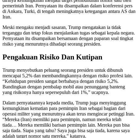
dirinya kemungkinan menjadi target pembunuhan nomor satu oleh
pemerintah Iran. Pernyataan itu disampaikan dalam konferensi pers
di Ankara, Turki, di tengah meningkatnya ketegangan antara AS dan
Iran.
Meski mengaku menjadi sasaran, Trump mengatakan ia tidak
terganggu dan tetap fokus menjalankan tugas sebagai kepala negara.
Pernyataan itu disampaikan bersamaan dengan paparan soal tingkat
risiko yang menurutnya dihadapi seorang presiden.
Pengakuan Risiko Dan Kutipan
Trump menyebutkan peluang seorang presiden untuk dibunuh
mencapai 5,2% dan membandingkannya dengan risiko profesi lain.
“Kehidupan presiden sangat berbahaya dengan risiko 5,2%.
Bandingkan dengan pembalap mobil atau penunggang banteng
yang risikonya hanya sepersepuluh dari 1%,” ucapnya.
Dalam pernyataannya kepada media, Trump juga menyinggung
kemungkinan kematian para pemimpin Iran sebagai bagian dari
operasi militer yang menurutnya akan terus mengincar petinggi Iran.
“Mereka (Iran) memiliki para pemimpin, namun mereka telah
tiada… Mereka memiliki barisan pemimpin lain. Mereka pun bisa
saja tiada. Siapa yang tahu? Saya juga bisa saja tiada, karena saya
adalah target nomor satu mereka,” katanya.