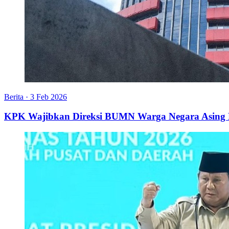
Berita
·
3 Feb 2026
KPK Wajibkan Direksi BUMN Warga Negara Asin