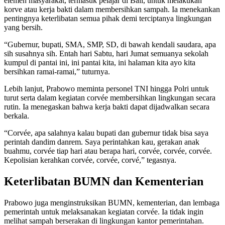
elemen masyarakat, termasuk pelajar di Bali, untuk melakukan
korve atau kerja bakti dalam membersihkan sampah. Ia menekankan
pentingnya keterlibatan semua pihak demi terciptanya lingkungan
yang bersih.
“Gubernur, bupati, SMA, SMP, SD, di bawah kendali saudara, apa
sih susahnya sih. Entah hari Sabtu, hari Jumat semuanya sekolah
kumpul di pantai ini, ini pantai kita, ini halaman kita ayo kita
bersihkan ramai-ramai,” tuturnya.
Lebih lanjut, Prabowo meminta personel TNI hingga Polri untuk
turut serta dalam kegiatan corvée membersihkan lingkungan secara
rutin. Ia menegaskan bahwa kerja bakti dapat dijadwalkan secara
berkala.
“Corvée, apa salahnya kalau bupati dan gubernur tidak bisa saya
perintah dandim danrem. Saya perintahkan kau, gerakan anak
buahmu, corvée tiap hari atau berapa hari, corvée, corvée, corvée.
Kepolisian kerahkan corvée, corvée, corvé,” tegasnya.
Keterlibatan BUMN dan Kementerian
Prabowo juga menginstruksikan BUMN, kementerian, dan lembaga
pemerintah untuk melaksanakan kegiatan corvée. Ia tidak ingin
melihat sampah berserakan di lingkungan kantor pemerintahan.