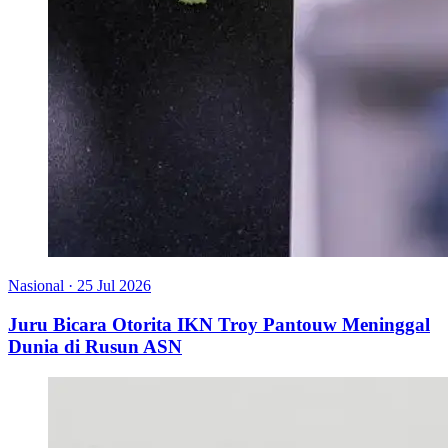
Nasional
·
25 Jul 2026
Juru Bicara Otorita IKN Troy Pantouw Meninggal
Dunia di Rusun ASN