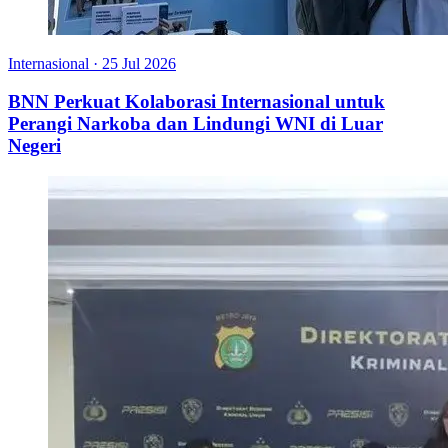
Internasional
·
25 Jul 2026
BNN Perkuat Kolaborasi Internasional untuk
Perangi Narkoba dan Lindungi WNI di Luar
Negeri