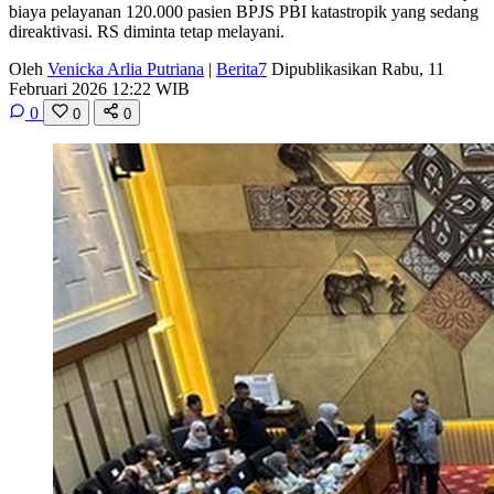
biaya pelayanan 120.000 pasien BPJS PBI katastropik yang sedang
direaktivasi. RS diminta tetap melayani.
Oleh
Venicka Arlia Putriana
|
Berita7
Dipublikasikan Rabu, 11
Februari 2026 12:22 WIB
0
0
0