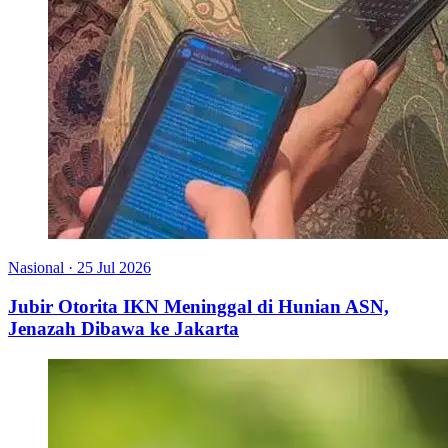
Nasional
·
25 Jul 2026
Jubir Otorita IKN Meninggal di Hunian ASN,
Jenazah Dibawa ke Jakarta