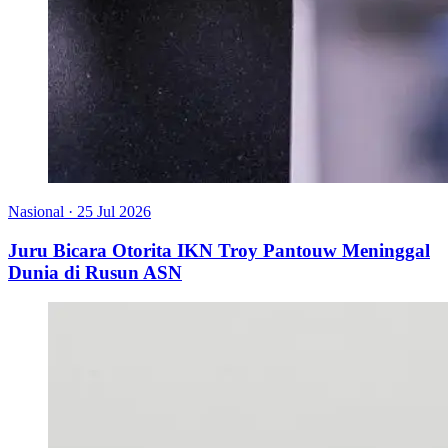
Nasional
·
25 Jul 2026
Juru Bicara Otorita IKN Troy Pantouw Meninggal
Dunia di Rusun ASN