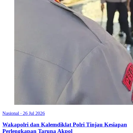
Nasional
·
26 Jul 2026
Wakapolri dan Kalemdiklat Polri Tinjau Kesiapan
Perlengkapan Taruna Akpol