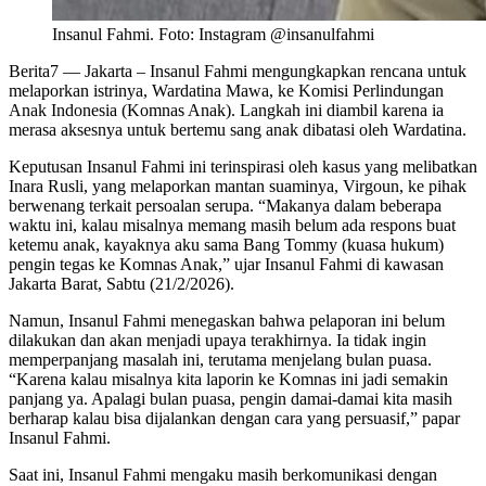
Insanul Fahmi. Foto: Instagram @insanulfahmi
Berita7
— Jakarta – Insanul Fahmi mengungkapkan rencana untuk
melaporkan istrinya, Wardatina Mawa, ke Komisi Perlindungan
Anak Indonesia (Komnas Anak). Langkah ini diambil karena ia
merasa aksesnya untuk bertemu sang anak dibatasi oleh Wardatina.
Keputusan Insanul Fahmi ini terinspirasi oleh kasus yang melibatkan
Inara Rusli, yang melaporkan mantan suaminya, Virgoun, ke pihak
berwenang terkait persoalan serupa. “Makanya dalam beberapa
waktu ini, kalau misalnya memang masih belum ada respons buat
ketemu anak, kayaknya aku sama Bang Tommy (kuasa hukum)
pengin tegas ke Komnas Anak,” ujar Insanul Fahmi di kawasan
Jakarta Barat, Sabtu (21/2/2026).
Namun, Insanul Fahmi menegaskan bahwa pelaporan ini belum
dilakukan dan akan menjadi upaya terakhirnya. Ia tidak ingin
memperpanjang masalah ini, terutama menjelang bulan puasa.
“Karena kalau misalnya kita laporin ke Komnas ini jadi semakin
panjang ya. Apalagi bulan puasa, pengin damai-damai kita masih
berharap kalau bisa dijalankan dengan cara yang persuasif,” papar
Insanul Fahmi.
Saat ini, Insanul Fahmi mengaku masih berkomunikasi dengan