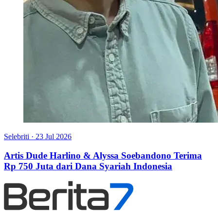
Selebriti
·
23 Jul 2026
Artis Dude Harlino & Alyssa Soebandono Terima
Rp 750 Juta dari Dana Syariah Indonesia