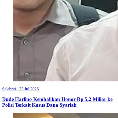
Selebriti
·
23 Jul 2026
Dude Harlino Kembalikan Honor Rp 5,2 Miliar ke
Polisi Terkait Kasus Dana Syariah