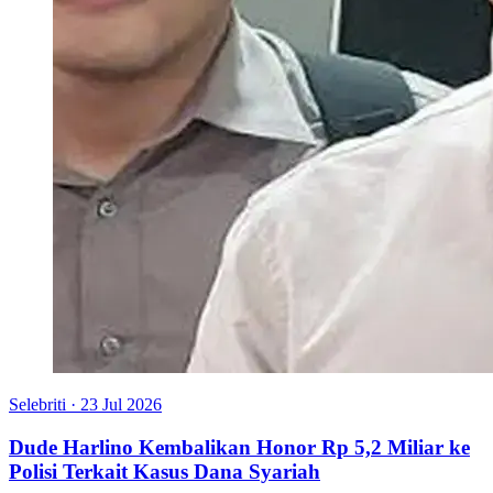
Selebriti
·
23 Jul 2026
Dude Harlino Kembalikan Honor Rp 5,2 Miliar ke
Polisi Terkait Kasus Dana Syariah