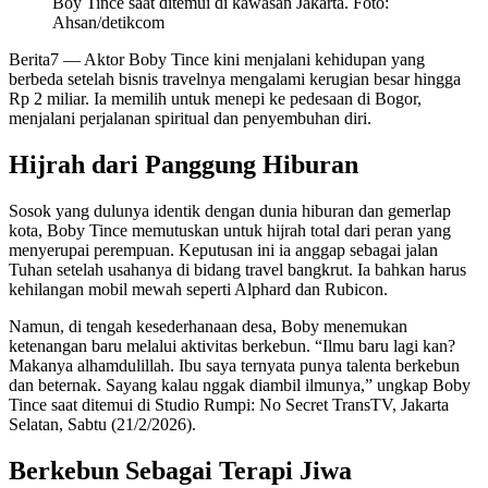
Boy Tince saat ditemui di kawasan Jakarta. Foto:
Ahsan/detikcom
Berita7
— Aktor Boby Tince kini menjalani kehidupan yang
berbeda setelah bisnis travelnya mengalami kerugian besar hingga
Rp 2 miliar. Ia memilih untuk menepi ke pedesaan di Bogor,
menjalani perjalanan spiritual dan penyembuhan diri.
Hijrah dari Panggung Hiburan
Sosok yang dulunya identik dengan dunia hiburan dan gemerlap
kota, Boby Tince memutuskan untuk hijrah total dari peran yang
menyerupai perempuan. Keputusan ini ia anggap sebagai jalan
Tuhan setelah usahanya di bidang travel bangkrut. Ia bahkan harus
kehilangan mobil mewah seperti Alphard dan Rubicon.
Namun, di tengah kesederhanaan desa, Boby menemukan
ketenangan baru melalui aktivitas berkebun. “Ilmu baru lagi kan?
Makanya alhamdulillah. Ibu saya ternyata punya talenta berkebun
dan beternak. Sayang kalau nggak diambil ilmunya,” ungkap Boby
Tince saat ditemui di Studio Rumpi: No Secret TransTV, Jakarta
Selatan, Sabtu (21/2/2026).
Berkebun Sebagai Terapi Jiwa