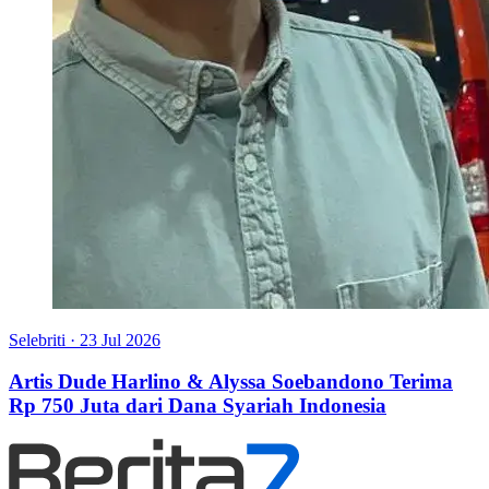
Selebriti
·
23 Jul 2026
Artis Dude Harlino & Alyssa Soebandono Terima
Rp 750 Juta dari Dana Syariah Indonesia