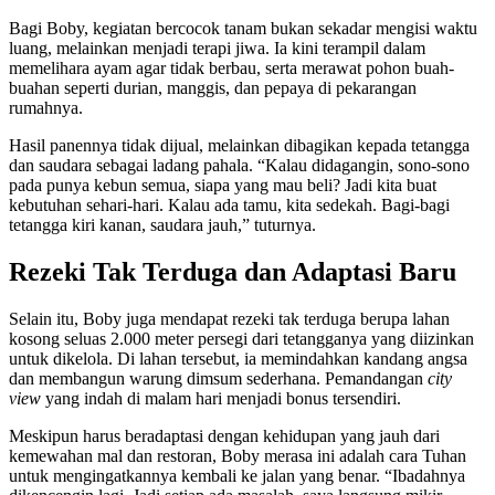
Bagi Boby, kegiatan bercocok tanam bukan sekadar mengisi waktu
luang, melainkan menjadi terapi jiwa. Ia kini terampil dalam
memelihara ayam agar tidak berbau, serta merawat pohon buah-
buahan seperti durian, manggis, dan pepaya di pekarangan
rumahnya.
Hasil panennya tidak dijual, melainkan dibagikan kepada tetangga
dan saudara sebagai ladang pahala. “Kalau didagangin, sono-sono
pada punya kebun semua, siapa yang mau beli? Jadi kita buat
kebutuhan sehari-hari. Kalau ada tamu, kita sedekah. Bagi-bagi
tetangga kiri kanan, saudara jauh,” tuturnya.
Rezeki Tak Terduga dan Adaptasi Baru
Selain itu, Boby juga mendapat rezeki tak terduga berupa lahan
kosong seluas 2.000 meter persegi dari tetangganya yang diizinkan
untuk dikelola. Di lahan tersebut, ia memindahkan kandang angsa
dan membangun warung dimsum sederhana. Pemandangan
city
view
yang indah di malam hari menjadi bonus tersendiri.
Meskipun harus beradaptasi dengan kehidupan yang jauh dari
kemewahan mal dan restoran, Boby merasa ini adalah cara Tuhan
untuk mengingatkannya kembali ke jalan yang benar. “Ibadahnya