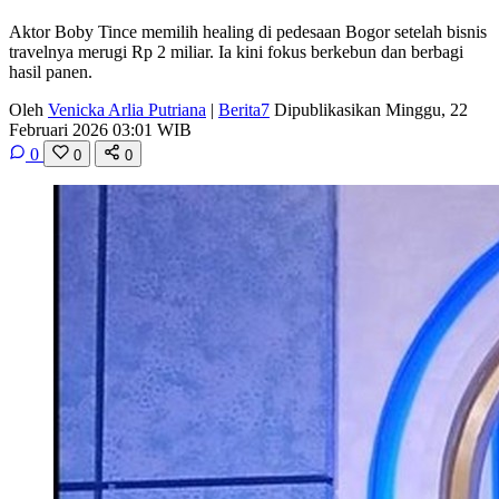
Aktor Boby Tince memilih healing di pedesaan Bogor setelah bisnis
travelnya merugi Rp 2 miliar. Ia kini fokus berkebun dan berbagi
hasil panen.
Oleh
Venicka Arlia Putriana
|
Berita7
Dipublikasikan Minggu, 22
Februari 2026 03:01 WIB
0
0
0