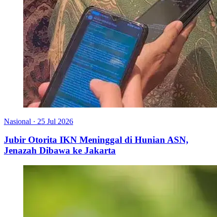
Nasional
·
25 Jul 2026
Jubir Otorita IKN Meninggal di Hunian ASN,
Jenazah Dibawa ke Jakarta