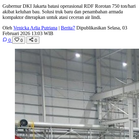
Gubernur DKI Jakarta batasi operasional RDF Rorotan 750 ton/hari
akibat keluhan bau. Solusi truk baru dan penambahan armada
kompaktor diterapkan untuk atasi ceceran air lindi.
Oleh
Venicka Arlia Putriana
|
Berita7
Dipublikasikan Selasa, 03
Februari 2026 13:03 WIB
0
0
0