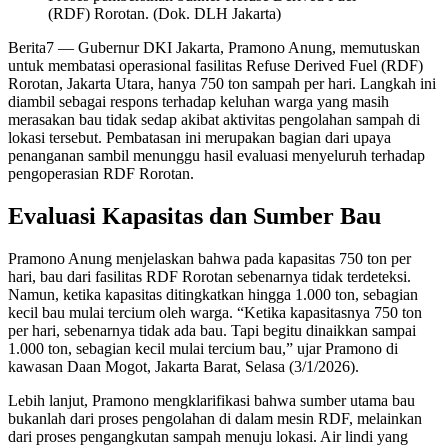
(RDF) Rorotan. (Dok. DLH Jakarta)
Berita7
— Gubernur DKI Jakarta, Pramono Anung, memutuskan
untuk membatasi operasional fasilitas Refuse Derived Fuel (RDF)
Rorotan, Jakarta Utara, hanya 750 ton sampah per hari. Langkah ini
diambil sebagai respons terhadap keluhan warga yang masih
merasakan bau tidak sedap akibat aktivitas pengolahan sampah di
lokasi tersebut. Pembatasan ini merupakan bagian dari upaya
penanganan sambil menunggu hasil evaluasi menyeluruh terhadap
pengoperasian RDF Rorotan.
Evaluasi Kapasitas dan Sumber Bau
Pramono Anung menjelaskan bahwa pada kapasitas 750 ton per
hari, bau dari fasilitas RDF Rorotan sebenarnya tidak terdeteksi.
Namun, ketika kapasitas ditingkatkan hingga 1.000 ton, sebagian
kecil bau mulai tercium oleh warga. “Ketika kapasitasnya 750 ton
per hari, sebenarnya tidak ada bau. Tapi begitu dinaikkan sampai
1.000 ton, sebagian kecil mulai tercium bau,” ujar Pramono di
kawasan Daan Mogot, Jakarta Barat, Selasa (3/1/2026).
Lebih lanjut, Pramono mengklarifikasi bahwa sumber utama bau
bukanlah dari proses pengolahan di dalam mesin RDF, melainkan
dari proses pengangkutan sampah menuju lokasi. Air lindi yang