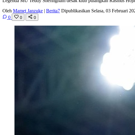
Legenda MU Teddy Sheringham desak klub pulangkan Rasmus Hojlund da
Oleh
Mamet Janzuke
|
Berita7
Dipublikasikan Selasa, 03 Februari 2
0
0
0