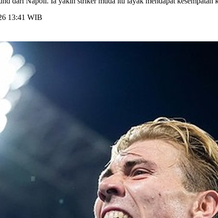
ri Napoli. Ia yakin striker muda itu layak mendapat kesempatan kedua
026 13:41 WIB