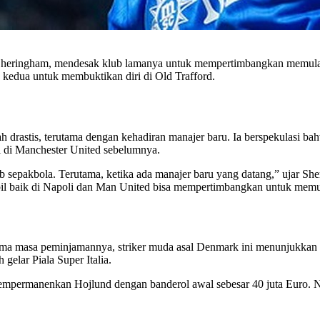
Sheringham, mendesak klub lamanya untuk mempertimbangkan memulan
kedua untuk membuktikan diri di Old Trafford.
rastis, terutama dengan kehadiran manajer baru. Ia berspekulasi bahw
i di Manchester United sebelumnya.
 sepakbola. Terutama, ketika ada manajer baru yang datang,” ujar Sher
il baik di Napoli dan Man United bisa mempertimbangkan untuk memu
a masa peminjamannya, striker muda asal Denmark ini menunjukkan pe
gelar Piala Super Italia.
mempermanenkan Hojlund dengan banderol awal sebesar 40 juta Euro. N