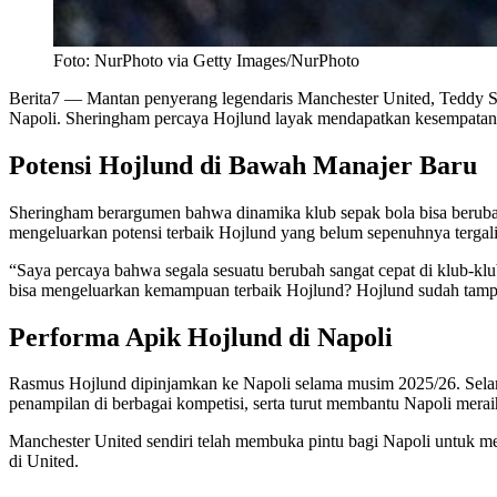
Foto: NurPhoto via Getty Images/NurPhoto
Berita7
— Mantan penyerang legendaris Manchester United, Teddy 
Napoli. Sheringham percaya Hojlund layak mendapatkan kesempatan 
Potensi Hojlund di Bawah Manajer Baru
Sheringham berargumen bahwa dinamika klub sepak bola bisa berubah d
mengeluarkan potensi terbaik Hojlund yang belum sepenuhnya tergal
“Saya percaya bahwa segala sesuatu berubah sangat cepat di klub-klub
bisa mengeluarkan kemampuan terbaik Hojlund? Hojlund sudah tamp
Performa Apik Hojlund di Napoli
Rasmus Hojlund dipinjamkan ke Napoli selama musim 2025/26. Selam
penampilan di berbagai kompetisi, serta turut membantu Napoli meraih 
Manchester United sendiri telah membuka pintu bagi Napoli untuk 
di United.