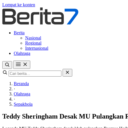
Lompat ke konten
Berita
Nasional
Regional
Internasional
Olahraga
Beranda
·
Olahraga
·
Sepakbola
Teddy Sheringham Desak MU Pulangkan R