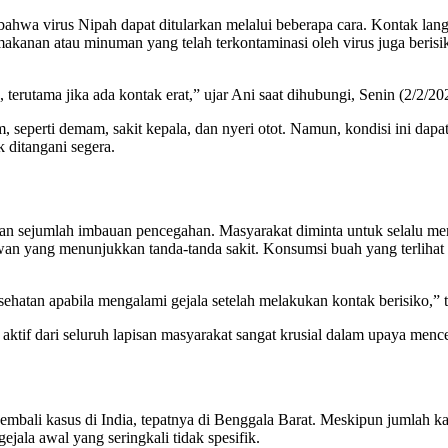
bahwa virus Nipah dapat ditularkan melalui beberapa cara. Kontak la
 makanan atau minuman yang telah terkontaminasi oleh virus juga berisi
 terutama jika ada kontak erat,” ujar Ani saat dihubungi, Senin (2/2/20
seperti demam, sakit kepala, dan nyeri otot. Namun, kondisi ini dap
k ditangani segera.
kan sejumlah imbauan pencegahan. Masyarakat diminta untuk selalu m
an yang menunjukkan tanda-tanda sakit. Konsumsi buah yang terlihat ter
esehatan apabila mengalami gejala setelah melakukan kontak berisiko,”
tif dari seluruh lapisan masyarakat sangat krusial dalam upaya mence
mbali kasus di India, tepatnya di Benggala Barat. Meskipun jumlah kas
jala awal yang seringkali tidak spesifik.