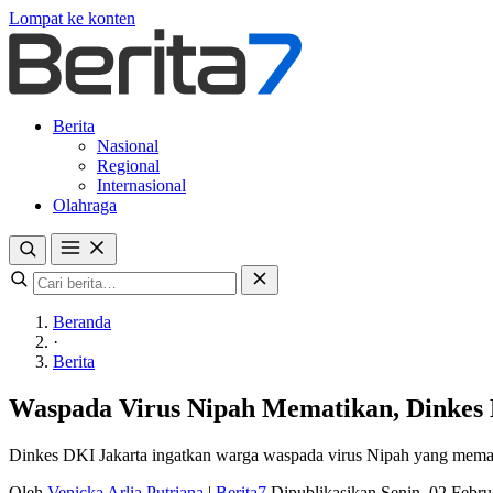
Lompat ke konten
Berita
Nasional
Regional
Internasional
Olahraga
Beranda
·
Berita
Waspada Virus Nipah Mematikan, Dinkes
Dinkes DKI Jakarta ingatkan warga waspada virus Nipah yang mematik
Oleh
Venicka Arlia Putriana
|
Berita7
Dipublikasikan Senin, 02 Febr