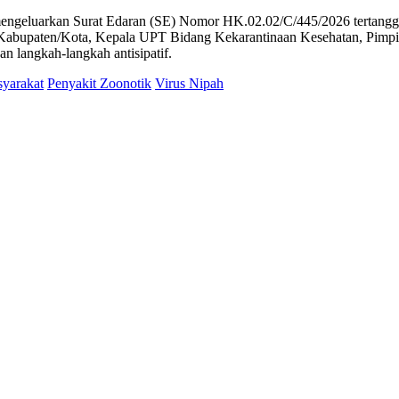
 mengeluarkan Surat Edaran (SE) Nomor HK.02.02/C/445/2026 tertangg
i, Kabupaten/Kota, Kepala UPT Bidang Kekarantinaan Kesehatan, Pim
n langkah-langkah antisipatif.
yarakat
Penyakit Zoonotik
Virus Nipah