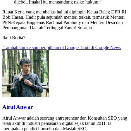
dijebol, [maka] itu mengandung risiko hukum,”
Rapat Kerja yang membahas hal ini dipimpin Ketua Baleg DPR RI
Bob Hasan. Hadir pula sejumlah menteri terkait, termasuk Menteri
PPN/Kepala Bappenas Rachmat Pambudy dan Menteri Desa dan
Pembangunan Daerah Tertinggal Yandri Susanto.
Ikuti Berita7
Tambahkan ke sumber pilihan di Google
Ikuti di Google News
Airul Anwar
Airul Anwar adalah seorang entrepreneur dan Konsultan SEO yang
telah aktif di industri pemasaran digital sejak tahun 2011. Ia
merupakan pendiri Ponselio dan Mastah SEO.