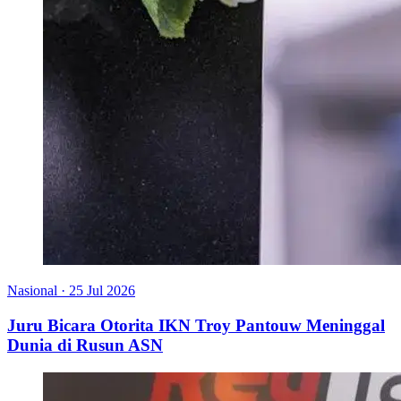
Nasional
·
25 Jul 2026
Juru Bicara Otorita IKN Troy Pantouw Meninggal
Dunia di Rusun ASN