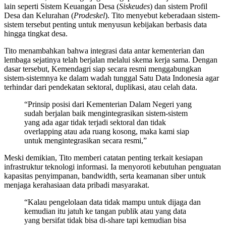
lain seperti Sistem Keuangan Desa (
Siskeudes
) dan sistem Profil
Desa dan Kelurahan (
Prodeskel
). Tito menyebut keberadaan sistem-
sistem tersebut penting untuk menyusun kebijakan berbasis data
hingga tingkat desa.
Tito menambahkan bahwa integrasi data antar kementerian dan
lembaga sejatinya telah berjalan melalui skema kerja sama. Dengan
dasar tersebut, Kemendagri siap secara resmi menggabungkan
sistem-sistemnya ke dalam wadah tunggal Satu Data Indonesia agar
terhindar dari pendekatan sektoral, duplikasi, atau celah data.
“Prinsip posisi dari Kementerian Dalam Negeri yang
sudah berjalan baik mengintegrasikan sistem-sistem
yang ada agar tidak terjadi sektoral dan tidak
overlapping atau ada ruang kosong, maka kami siap
untuk mengintegrasikan secara resmi,”
Meski demikian, Tito memberi catatan penting terkait kesiapan
infrastruktur teknologi informasi. Ia menyoroti kebutuhan penguatan
kapasitas penyimpanan, bandwidth, serta keamanan siber untuk
menjaga kerahasiaan data pribadi masyarakat.
“Kalau pengelolaan data tidak mampu untuk dijaga dan
kemudian itu jatuh ke tangan publik atau yang data
yang bersifat tidak bisa di-share tapi kemudian bisa