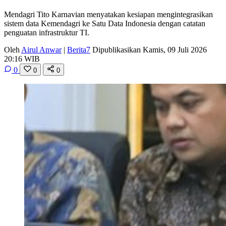
Mendagri Tito Karnavian menyatakan kesiapan mengintegrasikan
sistem data Kemendagri ke Satu Data Indonesia dengan catatan
penguatan infrastruktur TI.
Oleh
Airul Anwar
|
Berita7
Dipublikasikan Kamis, 09 Juli 2026
20:16 WIB
0
0
0