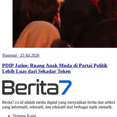
Nasional
·
25 Jul 2026
PDIP Jatim: Ruang Anak Muda di Partai Politik
Lebih Luas dari Sekadar Token
Berita7.co.id adalah media digital yang menyajikan berita dan artikel
yang informatif, rekreatif, dan edukatif dari berbagai topik menarik.
Tentang Kami