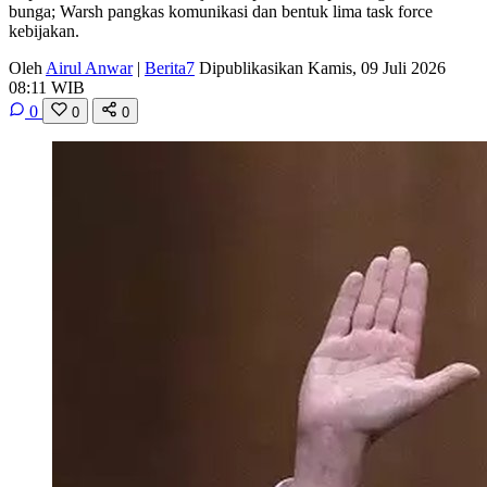
bunga; Warsh pangkas komunikasi dan bentuk lima task force
kebijakan.
Oleh
Airul Anwar
|
Berita7
Dipublikasikan Kamis, 09 Juli 2026
08:11 WIB
0
0
0