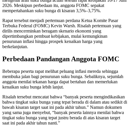
mengenai arah suku bunga acuan setelah rapat kebijakan 16-17 Juni
2026. Meskipun perbedaan itu, anggota FOMC sepakat
mempertahankan suku bunga di kisaran 3,5%–3,75%.
Rapat tersebut menjadi pertemuan perdana Ketua Komite Pasar
Terbuka Federal (FOMC) Kevin Warsh. Risalah pertemuan yang
dirilis mencerminkan beragam skenario ekonomi yang
dipertimbangkan pembuat kebijakan, mulai kemungkinan
penurunan inflasi hingga prospek kenaikan harga yang
berkelanjutan.
Perbedaan Pandangan Anggota FOMC
Beberapa peserta rapat melihat peluang inflasi mereda sehingga
membuka jalan bagi penurunan suku bunga. Sebaliknya, sejumlah
anggota menilai tekanan harga dapat bertahan dan memerlukan
kenaikan suku bunga lebih lanjut.
Risalah tersebut mencatat bahwa “banyak peserta mengindikasikan
bahwa tingkat suku bunga yang tepat berada di dalam atau sedikit di
bawah kisaran target saat ini pada akhir tahun.” Namun dokumen
yang sama juga menyebut, “banyak peserta lainnya menilai bahwa
tingkat suku bunga yang tepat justru berada di atas kisaran target
saat ini pada akhir tahun nanti.”