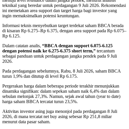
menuju level resistance dalam jangka pendek, menurut analisis
teknikal yang beredar untuk perdagangan 9 Juli 2026. Rekomendasi
ini memetakan area support dan target harga bagi investor yang
ingin memaksimalkan potensi keuntungan.
Informasi teknis menyebutkan target terdekat saham BBCA berada
di kisaran Rp 6.275–Rp 6.375, dengan area support pada Rp 6.075–
Rp 6.125.
Dalam catatan analis,
“BBCA dengan support 6.075-6.125
dengan potensi naik ke 6.275-6.375 short term,”
tercantum
sebagai panduan untuk perdagangan jangka pendek pada 9 Juli
2026.
Pada perdagangan sebelumnya, Rabu, 8 Juli 2026, saham BBCA
turun 1,9% dan ditutup di level Rp 6.175.
Pergerakan harga dalam beberapa periode terakhir menunjukkan
dinamika signifikan: dalam sepekan saham naik 6,4% dan dalam
sebulan melonjak 27,3%. Namun, sejak awal tahun (year to date)
harga saham BBCA tercatat turun 23,5%.
Aktivitas investor asing juga menonjol pada perdagangan 8 Juli
2026, di mana tercatat net buy asing sebesar Rp 251,8 miliar
menurut data pasar saham.