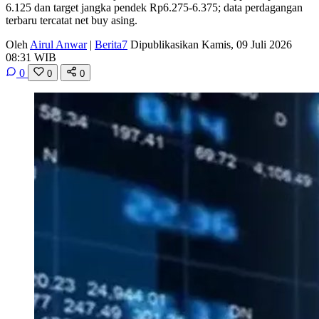
6.125 dan target jangka pendek Rp6.275-6.375; data perdagangan
terbaru tercatat net buy asing.
Oleh
Airul Anwar
|
Berita7
Dipublikasikan Kamis, 09 Juli 2026
08:31 WIB
0
0
0