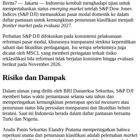
Berita7
— Jakarta — Indonesia kembali menghadapi ujian untuk
mempertahankan status
emerging market
setelah S&P Dow Jones
Indices (S&P DJI) memasukkan pasar modal domestik ke dalam
daftar pantauan untuk kemungkinan penurunan klasifikasi menjadi
frontier market
pada evaluasi 2027.
Perhatian S&P DJI difokuskan pada konsistensi pelaksanaan
reformasi pasar modal, khususnya transparansi struktur kepemilikan
saham dan likuiditas perdagangan. Isu serupa sebelumnya juga
dicatat oleh MSCI, yang memberi peringatan terkait risiko
reklasifikasi bila reformasi tidak berjalan konsisten hingga evaluasi
berikut pada November 2026.
Risiko dan Dampak
Dalam ulasan yang dirilis oleh BRI Danareksa Sekuritas, S&P DJI
memberi batas waktu pemantauan selama satu tahun dan
memperingatkan kemungkinan penerapan
special measures
atau
penurunan status bila persoalan transparansi dan likuiditas belum
teratasi. Saat ini Indonesia berada dalam daftar pantauan bersama
Turki dan Nigeria.
Analis Panin Sekuritas Elandry Pratama memperingatkan bahwa
reperkusi utama dari penurunan klasifikasi adalah pelemahan
market