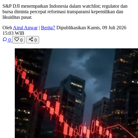
S&P DJI menempatkan Indonesia dalam watchlist; regulator dan
bursa diminta percepat reformasi transparansi kepemilikan dan
likuiditas pasar.
Oleh
Airul Anwar
|
Berita7
Dipublikasikan Kamis, 09 Juli 2026
15:03 WIB
0
0
0