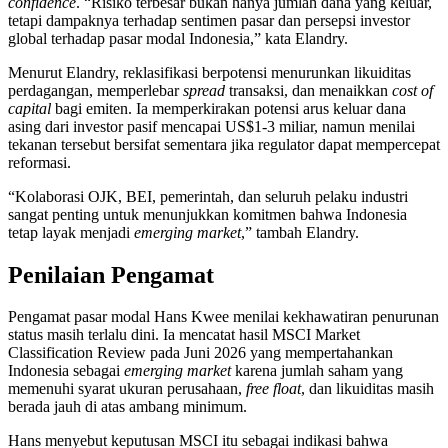
confidence
. “Risiko terbesar bukan hanya jumlah dana yang keluar,
tetapi dampaknya terhadap sentimen pasar dan persepsi investor
global terhadap pasar modal Indonesia,” kata Elandry.
Menurut Elandry, reklasifikasi berpotensi menurunkan likuiditas
perdagangan, memperlebar
spread
transaksi, dan menaikkan
cost of
capital
bagi emiten. Ia memperkirakan potensi arus keluar dana
asing dari investor pasif mencapai US$1-3 miliar, namun menilai
tekanan tersebut bersifat sementara jika regulator dapat mempercepat
reformasi.
“Kolaborasi OJK, BEI, pemerintah, dan seluruh pelaku industri
sangat penting untuk menunjukkan komitmen bahwa Indonesia
tetap layak menjadi
emerging market
,” tambah Elandry.
Penilaian Pengamat
Pengamat pasar modal Hans Kwee menilai kekhawatiran penurunan
status masih terlalu dini. Ia mencatat hasil MSCI Market
Classification Review pada Juni 2026 yang mempertahankan
Indonesia sebagai
emerging market
karena jumlah saham yang
memenuhi syarat ukuran perusahaan,
free float
, dan likuiditas masih
berada jauh di atas ambang minimum.
Hans menyebut keputusan MSCI itu sebagai indikasi bahwa