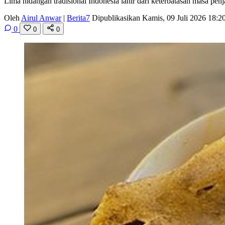
Lima hidangan tradisional Indonesia lahir dari keterbatasan masa penja
Oleh
Airul Anwar
|
Berita7
Dipublikasikan Kamis, 09 Juli 2026 18:
0
0
0