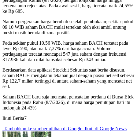
perdagangan Kamis (9/7/2026) dengan lonjakan harga hingga
terkena auto reject atas. Pada awal sesi I, harga tercatat naik 24,55%
ke Rp 685.
Namun pergerakan harga berubah setelah pembukaan; sekitar pukul
09.10 WIB saham BACH mulai tertekan oleh aksi ambil untung
meski masih berada di zona positif.
Pada sekitar pukul 10.56 WIB, harga saham BACH tercatat pada
level Rp 590, atau naik 7,27% dari harga acuan. Volume
perdagangan tercatat mencapai 547 juta saham dengan frekuensi
317.936 kali dan nilai transaksi sebesar Rp 343 miliar.
Berdasarkan data aplikasi Stockbit Sekuritas saat berita disusun,
saham BACH mengalami tekanan jual dengan posisi net sell sebesar
Rp 122,7 miliar, tertinggi di antara saham-saham yang mencatat net
sell.
Saham BACH baru saja mencatat pencatatan perdana di Bursa Efek
Indonesia pada Rabu (8/7/2026), di mana harga penutupan hari itu
melonjak 24,43%.
Ikuti Berita7
Tambahkan ke sumber pilihan di Google
Ikuti di Google News