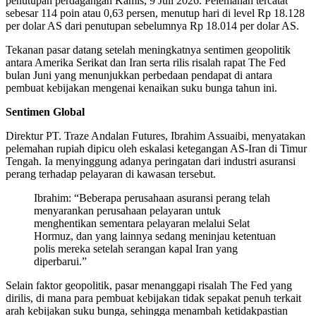
penutupan perdagangan Kamis, 9 Juli 2026. Pelemahan tercatat
sebesar 114 poin atau 0,63 persen, menutup hari di level Rp 18.128
per dolar AS dari penutupan sebelumnya Rp 18.014 per dolar AS.
Tekanan pasar datang setelah meningkatnya sentimen geopolitik
antara Amerika Serikat dan Iran serta rilis risalah rapat The Fed
bulan Juni yang menunjukkan perbedaan pendapat di antara
pembuat kebijakan mengenai kenaikan suku bunga tahun ini.
Sentimen Global
Direktur PT. Traze Andalan Futures, Ibrahim Assuaibi, menyatakan
pelemahan rupiah dipicu oleh eskalasi ketegangan AS-Iran di Timur
Tengah. Ia menyinggung adanya peringatan dari industri asuransi
perang terhadap pelayaran di kawasan tersebut.
Ibrahim: “Beberapa perusahaan asuransi perang telah
menyarankan perusahaan pelayaran untuk
menghentikan sementara pelayaran melalui Selat
Hormuz, dan yang lainnya sedang meninjau ketentuan
polis mereka setelah serangan kapal Iran yang
diperbarui.”
Selain faktor geopolitik, pasar menanggapi risalah The Fed yang
dirilis, di mana para pembuat kebijakan tidak sepakat penuh terkait
arah kebijakan suku bunga, sehingga menambah ketidakpastian