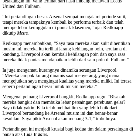
belakangan ini, yang terlihat dari hasil imbang melawan Leeds
United dan Fulham.
“Ini pertandingan besar. Arsenal sempat mengalami periode sulit,
tetapi mereka tampaknya kembali ke performa terbaik dan telah
memperlebar keunggulan di puncak klasemen,” ujar Redknapp
dikutip
Metro
.
Redknapp menambahkan, “Saya rasa mereka akan sulit dihentikan
musim ini, mereka itu terlihat jarang kehilangan poin, terutama di
kandang. Liverpool akan kembali kehilangan poin dan saya rasa
mereka tidak pantas mendapatkan lebih dari satu poin di Fulham.”
Ia juga mengamati kurangnya dinamika serangan Liverpool.
“Mereka tampak kurang dinamis saat menyerang, yang mana
mengejutkan saya mengingat kualitas yang mereka miliki. Ini terasa
seperti pertandingan besar untuk musim mereka.”
Mengenai peluang Liverpool bangkit, Redknapp ragu. “Bisakah
mereka bangkit dan membuka lebar persaingan perebutan gelar?
Saya tidak yakin. Kita telah melihat tim yang lebih baik dari
Liverpool bertandang ke Arsenal musim ini dan benar-benar
kesulitan. Saya pikir Arsenal akan menang 3-1,” imbuhnya.
Pertandingan ini menjadi krusial bagi kedua tim dalam persaingan di
papan atas Liga Inggris.