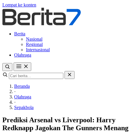
Lompat ke konten
Berita
Nasional
Regional
Internasional
Olahraga
Beranda
·
Olahraga
·
Sepakbola
Prediksi Arsenal vs Liverpool: Harry
Redknapp Jagokan The Gunners Menang