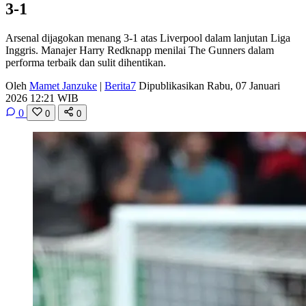
3-1
Arsenal dijagokan menang 3-1 atas Liverpool dalam lanjutan Liga
Inggris. Manajer Harry Redknapp menilai The Gunners dalam
performa terbaik dan sulit dihentikan.
Oleh
Mamet Janzuke
|
Berita7
Dipublikasikan Rabu, 07 Januari
2026 12:21 WIB
0
0
0