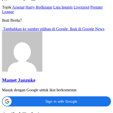
Topik
Arsenal
Harry Redknapp
Liga Inggris
Liverpool
Premier
League
Ikuti Berita7
Tambahkan ke sumber pilihan di Google
Ikuti di Google News
Mamet Janzuke
Masuk dengan Google untuk ikut berkomentar.
Sign in with Google