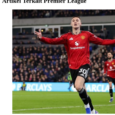
Artikel Terkait Premier League