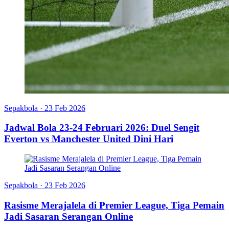
Sepakbola
·
23 Feb 2026
Jadwal Bola 23-24 Februari 2026: Duel Sengit
Everton vs Manchester United Dini Hari
Sepakbola
·
23 Feb 2026
Rasisme Merajalela di Premier League, Tiga Pemain
Jadi Sasaran Serangan Online