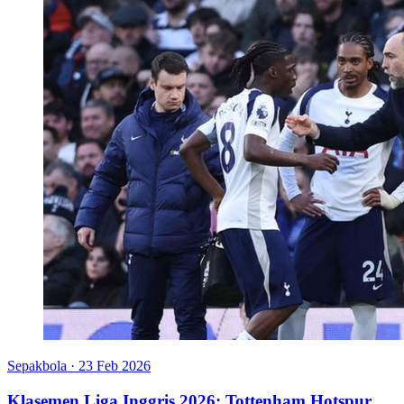
Sepakbola
·
23 Feb 2026
Klasemen Liga Inggris 2026: Tottenham Hotspur